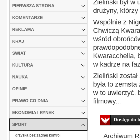
Zieliński był w
PIERWSZA STRONA
drużyny, którzy
KOMENTARZE
Wspólnie z Nig
Chwiczą Kwarac
REKLAMA
wśród obrońców 
KRAJ
prawdopodobne,
ŚWIAT
Kwaracchelia, 
w kadrze na faz
KULTURA
Zieliński został
NAUKA
była to zemsta 
OPINIE
w to uwierzyć,
filmowy...
PRAWO CO DNIA
EKONOMIA I RYNEK
Dostęp do tr
SPORT
Archiwum Rz
Igrzyska bez żadnej kontroli