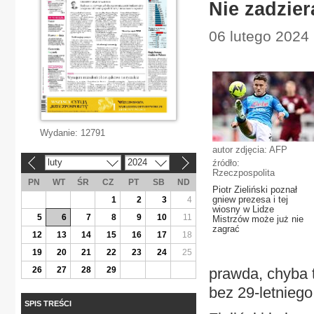
Nie zadzier
06 lutego 2024
Wydanie:
12791
autor zdjęcia: AFP
luty
2024
źródło:
«
»
Rzeczpospolita
PN
WT
ŚR
CZ
PT
SB
ND
Piotr Zieliński poznał
gniew prezesa i tej
1
2
3
4
wiosny w Lidze
5
6
7
8
9
10
11
Mistrzów może już nie
zagrać
12
13
14
15
16
17
18
19
20
21
22
23
24
25
26
27
28
29
prawda, chyba 
bez 29-letnieg
SPIS TREŚCI