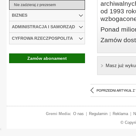
archiwalnyc
Nie zadzieraj z prezesem
od 1993 roku
BIZNES
wzbogacone
ADMINISTRACJA I SAMORZĄD
Ponad milio
CYFROWA RZECZPOSPOLITA
Zamów dostę
Zamów abonament
Masz już wyku
POPRZEDNI ARTYKUŁ Z
Gremi Media:
O nas
|
Regulamin
|
Reklama
|
N
© Copyr