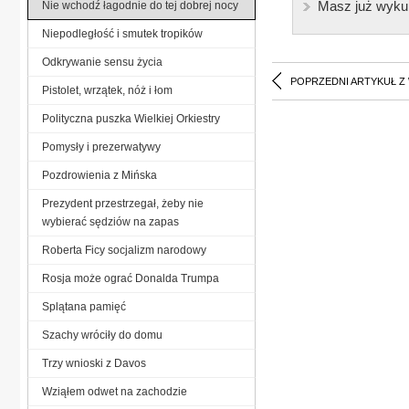
Masz już wyku
Nie wchodź łagodnie do tej dobrej nocy
Niepodległość i smutek tropików
Odkrywanie sensu życia
POPRZEDNI ARTYKUŁ Z
Pistolet, wrzątek, nóż i łom
Polityczna puszka Wielkiej Orkiestry
Pomysły i prezerwatywy
Pozdrowienia z Mińska
Prezydent przestrzegał, żeby nie
wybierać sędziów na zapas
Roberta Ficy socjalizm narodowy
Rosja może ograć Donalda Trumpa
Splątana pamięć
Szachy wróciły do domu
Trzy wnioski z Davos
Wziąłem odwet na zachodzie