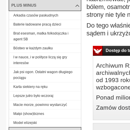
PLUS MINUS
bólem, osamotni
strony nie tyle
Arkadia czasów paskudnych
Do tego właśni
Baterie ładowane pracą dzieci
sądem i ukrzyż
Brat esesman, matka folksdojczka i
agent SB
Bóstwo w każdym zaułku
Dostęp do tr
I w nauce, i w polityce liczą się gry
interesów
Archiwum Rz
archiwalnyc
Jak psi ogon. Ostatni wagon długiego
pociągu
od 1993 roku
wzbogacone
Karta siekiery na ręku
Lepsze jutro było wczoraj
Ponad milio
Macie morze, powinno wystarczyć
Zamów dostę
Małpi (show)biznes
Model elizejski