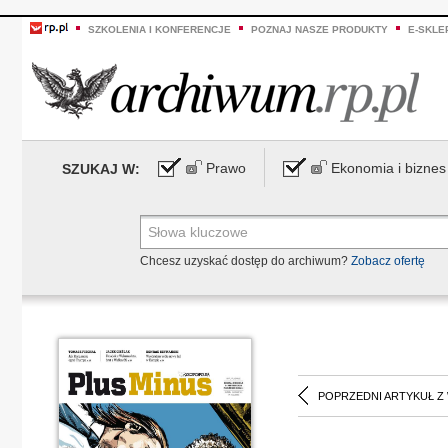
SZKOLENIA I KONFERENCJE
POZNAJ NASZE PRODUKTY
E-SKLE
Prawo
Ekonomia i biznes
SZUKAJ W:
Chcesz uzyskać dostęp do archiwum?
Zobacz ofertę
POPRZEDNI ARTYKUŁ Z