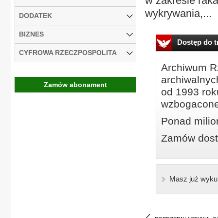
w zakresie rak
wykrywania,...
DODATEK
BIZNES
Dostęp do tr
CYFROWA RZECZPOSPOLITA
Archiwum Rz
archiwalnyc
Zamów abonament
od 1993 roku
wzbogacone
Ponad milio
Zamów dostę
Masz już wyku