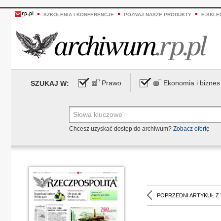
SZKOLENIA I KONFERENCJE
POZNAJ NASZE PRODUKTY
E-SKLE
Prawo
Ekonomia i biznes
SZUKAJ W:
Chcesz uzyskać dostęp do archiwum?
Zobacz ofertę
POPRZEDNI ARTYKUŁ Z