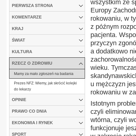
wszystkim ze s
PIERWSZA STRONA
Europy Zachod
KOMENTARZE
rokowaniu, w t
z późnym rozp
KRAJ
pacjenta. Wspo
ŚWIAT
przyczyn zgon
a dodatkowo ni
KULTURA
zachorowalność
RZECZ O ZDROWIU
wieku. Tymczas
Mamy za mało zgłoszeń na badania
skandynawskic
u mężczyzn jest
Prezes NFZ: Wiemy, jak skrócić kolejki
do lekarzy
rokowaniu w za
OPINIE
Istotnym probl
czyli eliminowa
PRAWO CO DNIA
wtórna, czyli 
EKONOMIA I RYNEK
funkcjonuje je
SPORT