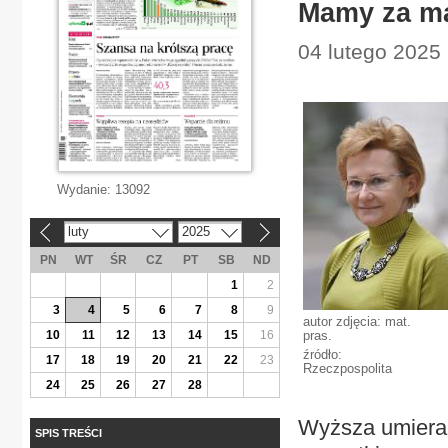
Mamy za ma
04 lutego 2025 
Wydanie:
13092
luty
2025
«
»
PN
WT
ŚR
CZ
PT
SB
ND
1
2
3
4
5
6
7
8
9
autor zdjęcia: mat.
10
11
12
13
14
15
16
pras.
źródło:
17
18
19
20
21
22
23
Rzeczpospolita
24
25
26
27
28
Wyższa umiera
SPIS TREŚCI