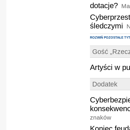
dotacje?
Ma
Cyberprzest
śledczymi
N
ROZWIŃ POZOSTAŁE TY
Gość „Rzecz
Artyści w p
Dodatek
Cyberbezpi
konsekwenc
znaków
Koniec feud