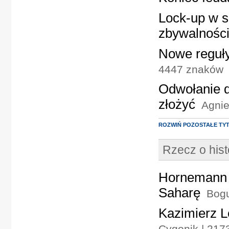
Lock-up w s
zbywalności
Nowe reguły 
4447 znaków
Odwołanie do
złożyć
Agnie
ROZWIŃ POZOSTAŁE TY
Rzecz o hist
Hornemann –
Saharę
Bogu
Kazimierz L
Cygonik | 217