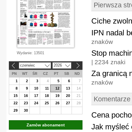
Pierwsza st
Ciche zwoln
IPN nadal b
znaków
Stop machin
Wydanie:
13501
| 2234 znaki
czerwiec
2026
«
»
Za granicą 
PN
WT
ŚR
CZ
PT
SB
ND
1
2
3
4
5
6
7
znaków
8
9
10
11
12
13
14
15
16
17
18
19
20
21
Komentarze
22
23
24
25
26
27
28
29
30
Cena pocho
Jak myśleć 
Zamów abonament