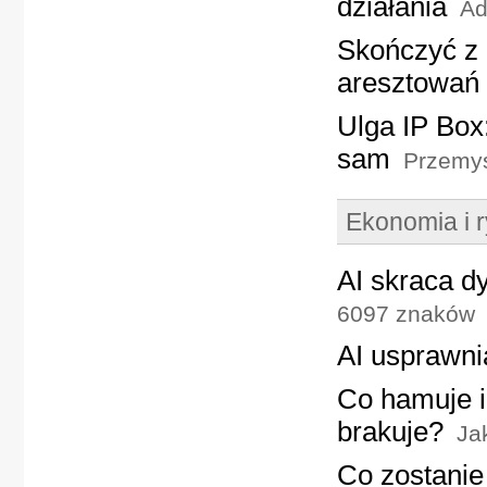
działania
Ad
Skończyć z
aresztowań
Ulga IP Box
sam
Przemys
Ekonomia i 
AI skraca d
6097 znaków
AI usprawni
Co hamuje i
brakuje?
Ja
Co zostanie