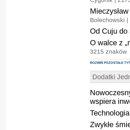
Mieczysław 
Bolechowski |
Od Cuju do
O walce z „
3215 znaków
ROZWIŃ POZOSTAŁE TY
Dodatki Je
Nowoczesny
wspiera in
Technologia
Zwykłe śmiec