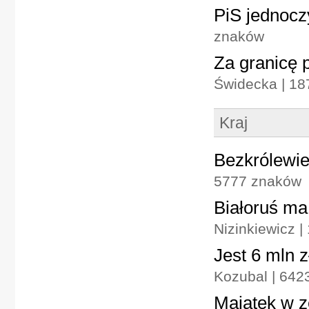
PiS jednocz
znaków
Za granicę p
Świdecka | 1
Kraj
Bezkrólewie
5777 znaków
Białoruś ma
Nizinkiewicz |
Jest 6 mln 
Kozubal | 642
Majątek w z