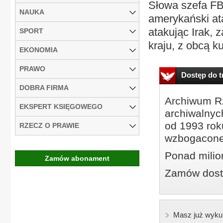
Słowa szefa FB
NAUKA
amerykański at
atakując Irak, 
SPORT
kraju, z obcą kul
EKONOMIA
PRAWO
Dostęp do tr
DOBRA FIRMA
Archiwum Rz
EKSPERT KSIĘGOWEGO
archiwalnyc
od 1993 roku
RZECZ O PRAWIE
wzbogacone
Ponad milio
Zamów abonament
Zamów dostę
Masz już wyku