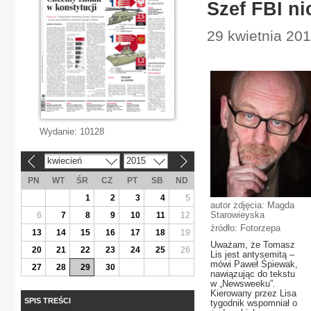
Szef FBI ni
29 kwietnia 2015
Wydanie:
10128
kwiecień
2015
«
»
PN
WT
ŚR
CZ
PT
SB
ND
1
2
3
4
5
autor zdjęcia: Magda
Starowieyska
6
7
8
9
10
11
12
źródło: Fotorzepa
13
14
15
16
17
18
19
Uważam, że Tomasz
20
21
22
23
24
25
26
Lis jest antysemitą –
mówi Paweł Śpiewak,
27
28
29
30
nawiązując do tekstu
w „Newsweeku”.
Kierowany przez Lisa
SPIS TREŚCI
tygodnik wspomniał o