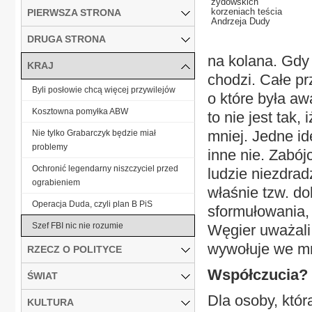
żydowskich
korzeniach teścia
PIERWSZA STRONA
Andrzeja Dudy
DRUGA STRONA
na kolana. Gdy
KRAJ
chodzi. Całe p
Byli posłowie chcą więcej przywilejów
o które była aw
Kosztowna pomyłka ABW
to nie jest tak
mniej. Jedne id
Nie tylko Grabarczyk będzie miał
problemy
inne nie. Zabój
Ochronić legendarny niszczyciel przed
ludzie niezdrad
ograbieniem
właśnie tzw. do
Operacja Duda, czyli plan B PiS
sformułowania, 
Szef FBI nic nie rozumie
Węgier uważali,
wywołuje we mn
RZECZ O POLITYCE
Współczucia?
ŚWIAT
Dla osoby, któr
KULTURA