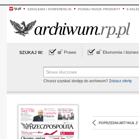
SZKOLENIA I KONFERENCJE
POZNAJ NASZE PRODUKTY
E-SKLE
Prawo
Ekonomia i biznes
SZUKAJ W:
Chcesz uzyskać dostęp do archiwum?
Zobacz ofertę
POPRZEDNI ARTYKUŁ Z