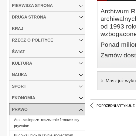
PIERWSZA STRONA
Archiwum Rz
DRUGA STRONA
archiwalnyc
od 1993 roku
KRAJ
wzbogacone
RZECZ O POLITYCE
Ponad milio
ŚWIAT
Zamów dostę
KULTURA
NAUKA
Masz już wyku
SPORT
EKONOMIA
POPRZEDNI ARTYKUŁ Z
PRAWO
Auto zastępcze: roszczenie firmowe czy
prywatne
Budowali blok w czynie społecznym,