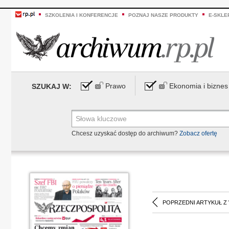
SZKOLENIA I KONFERENCJE
POZNAJ NASZE PRODUKTY
E-SKLE
Prawo
Ekonomia i biznes
SZUKAJ W:
Chcesz uzyskać dostęp do archiwum?
Zobacz ofertę
POPRZEDNI ARTYKUŁ Z