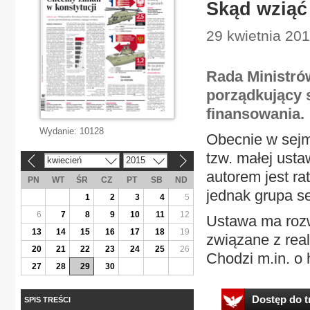
Skąd wziąć
29 kwietnia 20
Rada Ministró
porządkujący s
finansowania.
Wydanie:
10128
Obecnie w sejm
tzw. małej ust
kwiecień
2015
«
»
autorem jest ra
PN
WT
ŚR
CZ
PT
SB
ND
jednak grupa s
1
2
3
4
5
6
7
8
9
10
11
12
Ustawa ma rozw
13
14
15
16
17
18
19
związane z real
20
21
22
23
24
25
26
Chodzi m.in. o 
27
28
29
30
Dostęp do tr
SPIS TREŚCI