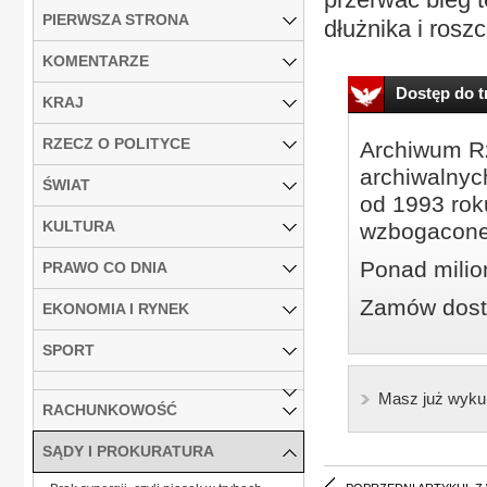
PIERWSZA STRONA
dłużnika i rosz
KOMENTARZE
Dostęp do tr
KRAJ
RZECZ O POLITYCE
Archiwum Rz
archiwalnyc
ŚWIAT
od 1993 roku
KULTURA
wzbogacone
Ponad milio
PRAWO CO DNIA
Zamów dostę
EKONOMIA I RYNEK
SPORT
Masz już wyku
RACHUNKOWOŚĆ
SĄDY I PROKURATURA