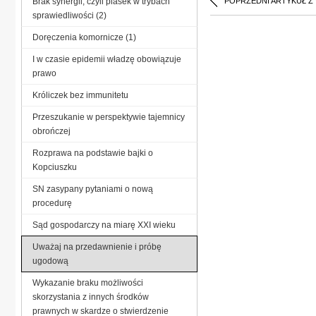
Brak synergii, czyli piasek w trybach
POPRZEDNI ARTYKUŁ Z
sprawiedliwości (2)
Doręczenia komornicze (1)
I w czasie epidemii władzę obowiązuje
prawo
Króliczek bez immunitetu
Przeszukanie w perspektywie tajemnicy
obrończej
Rozprawa na podstawie bajki o
Kopciuszku
SN zasypany pytaniami o nową
procedurę
Sąd gospodarczy na miarę XXI wieku
Uważaj na przedawnienie i próbę
ugodową
Wykazanie braku możliwości
skorzystania z innych środków
prawnych w skardze o stwierdzenie