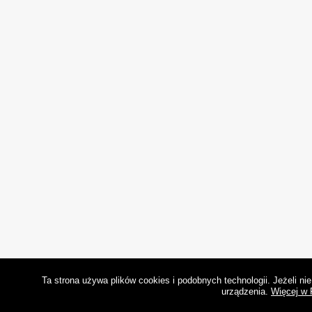
Ta strona używa plików cookies i podobnych technologii. Jeżeli n
urządzenia.
Więcej w 