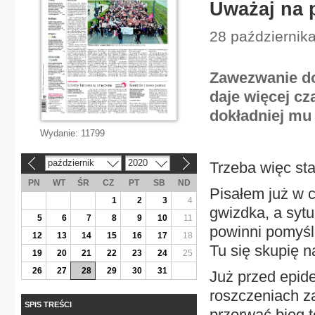
Uważaj na 
28 października
Zawezwanie do
daje więcej cz
dokładniej mu 
Wydanie:
11799
październik
2020
Trzeba więc st
«
»
PN
WT
ŚR
CZ
PT
SB
ND
Pisałem już w c
1
2
3
4
gwizdka, a sytu
5
6
7
8
9
10
11
powinni pomyśl
12
13
14
15
16
17
18
Tu się skupię n
19
20
21
22
23
24
25
26
27
28
29
30
31
Już przed epid
roszczeniach z
SPIS TREŚCI
przerwać bieg 