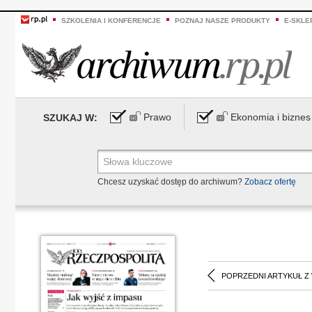
SZKOLENIA I KONFERENCJE
POZNAJ NASZE PRODUKTY
E-SKLE
Prawo
Ekonomia i biznes
SZUKAJ W:
Chcesz uzyskać dostęp do archiwum?
Zobacz ofertę
POPRZEDNI ARTYKUŁ Z