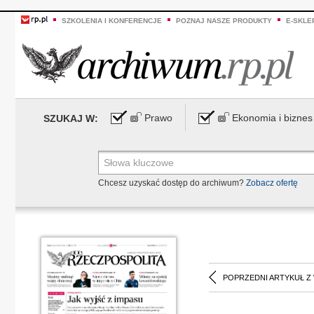
SZKOLENIA I KONFERENCJE
POZNAJ NASZE PRODUKTY
E-SKLE
Prawo
Ekonomia i biznes
SZUKAJ W:
Chcesz uzyskać dostęp do archiwum?
Zobacz ofertę
POPRZEDNI ARTYKUŁ Z