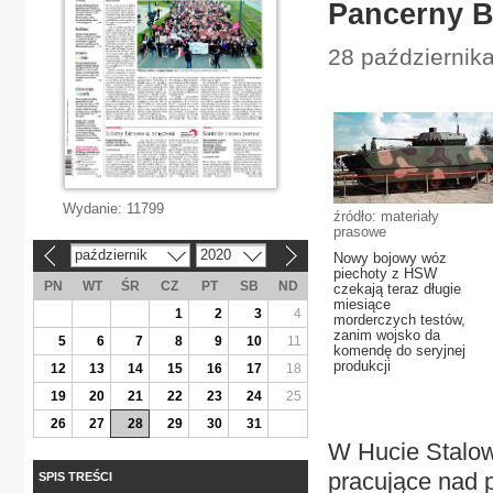
Pancerny B
28 października
Wydanie:
11799
źródło: materiały
prasowe
październik
2020
Nowy bojowy wóz
«
»
piechoty z HSW
PN
WT
ŚR
CZ
PT
SB
ND
czekają teraz długie
miesiące
1
2
3
4
morderczych testów,
zanim wojsko da
5
6
7
8
9
10
11
komendę do seryjnej
produkcji
12
13
14
15
16
17
18
19
20
21
22
23
24
25
26
27
28
29
30
31
W Hucie Stalow
pracujące nad
SPIS TREŚCI