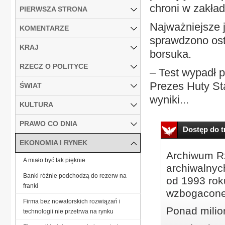
chroni w zakład
PIERWSZA STRONA
Najważniejsze 
KOMENTARZE
sprawdzono ost
KRAJ
borsuka.
RZECZ O POLITYCE
– Test wypadł p
Prezes Huty St
ŚWIAT
wyniki...
KULTURA
PRAWO CO DNIA
Dostęp do tr
EKONOMIA I RYNEK
Archiwum Rz
A miało być tak pięknie
archiwalnyc
Banki różnie podchodzą do rezerw na
od 1993 roku
franki
wzbogacone
Firma bez nowatorskich rozwiązań i
Ponad milio
technologii nie przetrwa na rynku