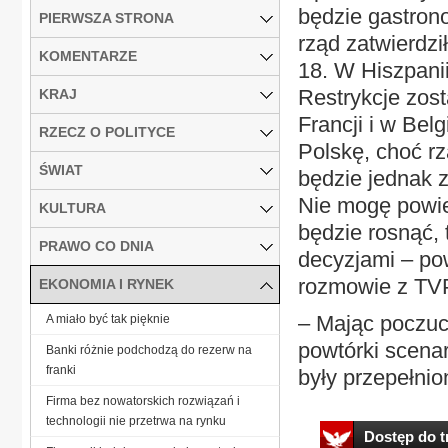
będzie gastron
PIERWSZA STRONA
rząd zatwierdzi
KOMENTARZE
18. W Hiszpani
Restrykcje zos
KRAJ
Francji i w Bel
RZECZ O POLITYCE
Polskę, choć rz
ŚWIAT
będzie jednak 
Nie mogę powie
KULTURA
będzie rosnąć, 
PRAWO CO DNIA
decyzjami – pow
rozmowie z TVP
EKONOMIA I RYNEK
– Mając poczuc
A miało być tak pięknie
powtórki scenar
Banki różnie podchodzą do rezerw na
franki
były przepełnio
Firma bez nowatorskich rozwiązań i
technologii nie przetrwa na rynku
Dostęp do tr