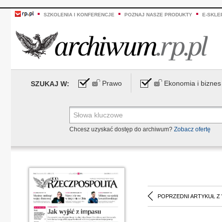
SZKOLENIA I KONFERENCJE
POZNAJ NASZE PRODUKTY
E-SKLE
Prawo
Ekonomia i biznes
SZUKAJ W:
Chcesz uzyskać dostęp do archiwum?
Zobacz ofertę
POPRZEDNI ARTYKUŁ Z