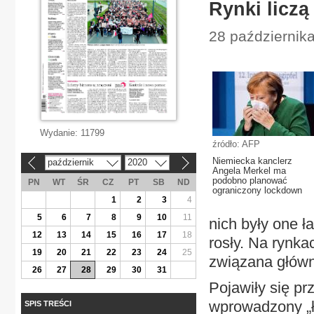
Rynki liczą
28 października
Wydanie:
11799
źródło: AFP
Niemiecka kanclerz
październik
2020
«
»
Angela Merkel ma
podobno planować
PN
WT
ŚR
CZ
PT
SB
ND
ograniczony lockdown
1
2
3
4
5
6
7
8
9
10
11
nich były one ł
12
13
14
15
16
17
18
rosły. Na rynk
19
20
21
22
23
24
25
związana główn
26
27
28
29
30
31
Pojawiły się p
wprowadzony „ł
SPIS TREŚCI