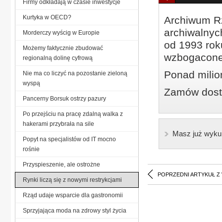
Firmy odkładają w czasie inwestycje
Kurtyka w OECD?
Archiwum Rz
archiwalnyc
Morderczy wyścig w Europie
od 1993 roku
Możemy faktycznie zbudować
wzbogacone
regionalną dolinę cyfrową
Ponad milio
Nie ma co liczyć na pozostanie zieloną
wyspą
Zamów dostę
Pancerny Borsuk ostrzy pazury
Po przejściu na pracę zdalną walka z
hakerami przybrała na sile
Masz już wyku
Popyt na specjalistów od IT mocno
rośnie
Przyspieszenie, ale ostrożne
POPRZEDNI ARTYKUŁ Z
Rynki liczą się z nowymi restrykcjami
Rząd udaje wsparcie dla gastronomii
Sprzyjająca moda na zdrowy styl życia