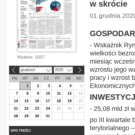
w skrócie
01 grudnia 2020
GOSPODA
- Wskaźnik Ryn
wielkości bezro
Wydanie:
11827
miesiąc wcześn
wzrostu jego wa
grudzień
2020
«
»
pracy i wzrost 
PN
WT
ŚR
CZ
PT
SB
ND
Ekonomicznyc
1
2
3
4
5
6
7
8
9
10
11
12
13
INWESTYC
14
15
16
17
18
19
20
- 25,08 mld zł 
21
22
23
24
25
26
27
28
29
30
31
po III kwartale
terytorialnego 
SPIS TREŚCI