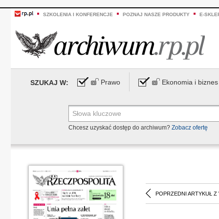
SZKOLENIA I KONFERENCJE
POZNAJ NASZE PRODUKTY
E-SKLE
Prawo
Ekonomia i biznes
SZUKAJ W:
Chcesz uzyskać dostęp do archiwum?
Zobacz ofertę
POPRZEDNI ARTYKUŁ Z