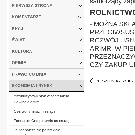
samorządy zapl
PIERWSZA STRONA
ROLNICTW
KOMENTARZE
- MOŻNA SKŁ
KRAJ
PRZECIWSUSZ
ROZWÓJ USŁU
ŚWIAT
ARIMR. W PI
KULTURA
PRZEZNACZYĆ
OPINIE
CZY ZAKUP 
PRAWO CO DNIA
POPRZEDNI ARTYKUŁ Z
EKONOMIA I RYNEK
Antykryzysowy plan wicepremiera
Gowina dla firm
Czerwony finisz miesiąca
Formaster Group stawia na naturę
Jak odnaleźć się po brexicie –