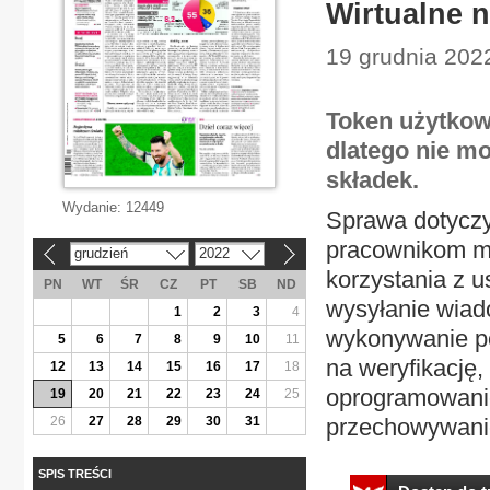
Wirtualne n
19 grudnia 2022
Token użytkowy
dlatego nie m
składek.
Wydanie:
12449
Sprawa dotyczy
pracownikom mo
grudzień
2022
«
»
korzystania z 
PN
WT
ŚR
CZ
PT
SB
ND
wysyłanie wiad
1
2
3
4
wykonywanie po
5
6
7
8
9
10
11
na weryfikację,
12
13
14
15
16
17
18
oprogramowani
19
20
21
22
23
24
25
26
27
28
29
30
31
przechowywanie,
SPIS TREŚCI