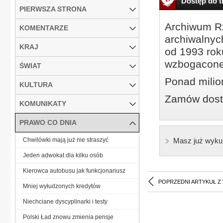
Dostęp do tr
PIERWSZA STRONA
Archiwum Rz
KOMENTARZE
archiwalnyc
KRAJ
od 1993 roku
wzbogacone
ŚWIAT
Ponad milio
KULTURA
Zamów dostę
KOMUNIKATY
PRAWO CO DNIA
Chwilówki mają już nie straszyć
Masz już wyku
Jeden adwokat dla kilku osób
Kierowca autobusu jak funkcjonariusz
POPRZEDNI ARTYKUŁ Z
Mniej wyłudzonych kredytów
Niechciane dyscyplinarki i testy
Polski Ład znowu zmienia pensje