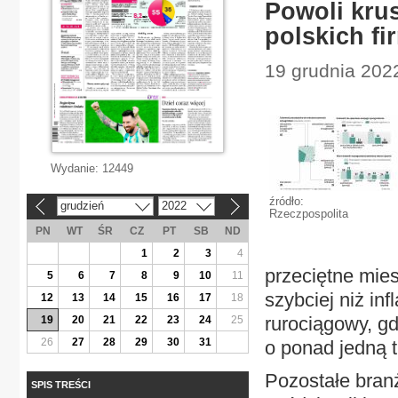
Powoli kru
polskich f
19 grudnia 2022
Wydanie:
12449
źródło:
grudzień
2022
«
»
Rzeczpospolita
PN
WT
ŚR
CZ
PT
SB
ND
1
2
3
4
przeciętne mie
5
6
7
8
9
10
11
szybciej niż inf
12
13
14
15
16
17
18
rurociągowy, gd
19
20
21
22
23
24
25
26
27
28
29
30
31
o ponad jedną t
Pozostałe bran
SPIS TREŚCI