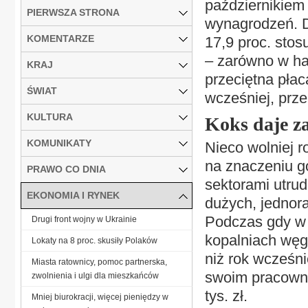
październikiem 
PIERWSZA STRONA
wynagrodzeń. Do
KOMENTARZE
17,9 proc. sto
– zarówno w ha
KRAJ
przeciętna płac
ŚWIAT
wcześniej, przek
KULTURA
Koks daje z
KOMUNIKATY
Nieco wolniej 
na znaczeniu g
PRAWO CO DNIA
sektorami utru
EKONOMIA I RYNEK
dużych, jednor
Podczas gdy w 
Drugi front wojny w Ukrainie
kopalniach węgl
Lokaty na 8 proc. skusiły Polaków
niż rok wcześni
Miasta ratownicy, pomoc partnerska,
swoim pracowni
zwolnienia i ulgi dla mieszkańców
tys. zł.
Mniej biurokracji, więcej pieniędzy w