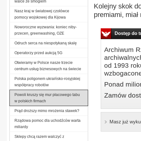
walce ze smogiem
Kolejny skok do
Nasz kraj w światowej czołówce
premiami, miał 
pomocy wojskowej dla Kijowa
Noworoczne wyzwania: koniec niby-
Dostęp do tr
przecen, greenwashing, OZE
Odruch serca na niespotykaną skalę
Archiwum Rz
Operatorzy przed aukcją 5G
archiwalnyc
Otwieramy w Polsce nasze trzecie
od 1993 roku
centrum usług biznesowych na świecie
wzbogacone
Polska poligonem ukraińsko-rosyjskiej
Ponad milio
współpracy robotów
Zamów dostę
Powoli kruszy się mur płacowego tabu
w polskich firmach
Prąd droższy mimo mrożenia stawek?
Rządowa pomoc dla uchodźców warta
Masz już wyku
miliardy
Sklepy chcą razem walczyć z