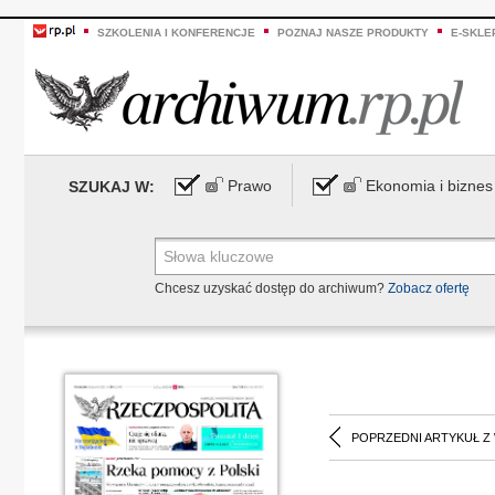
SZKOLENIA I KONFERENCJE
POZNAJ NASZE PRODUKTY
E-SKLE
Prawo
Ekonomia i biznes
SZUKAJ W:
Chcesz uzyskać dostęp do archiwum?
Zobacz ofertę
POPRZEDNI ARTYKUŁ Z