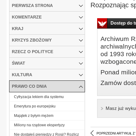
Rozpoznając sp
PIERWSZA STRONA
KOMENTARZE
Dostęp do tr
KRAJ
Archiwum Rz
KRYZYS ZBOŻOWY
archiwalnyc
RZECZ O POLITYCE
od 1993 roku
wzbogacone
ŚWIAT
Ponad milio
KULTURA
Zamów dostę
PRAWO CO DNIA
Cyfryzacja lekiem dla systemu
Emerytura po europejsku
Masz już wyku
Majątek z byłym mężem
Miliony na rządowe ekspertyzy
POPRZEDNI ARTYKUŁ Z
Nie dostałeś pieniędzy z Rosji? Rozlicz