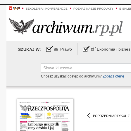
SZKOLENIA I KONFERENCJE
POZNAJ NASZE PRODUKTY
E-SKLE
Prawo
Ekonomia i biznes
SZUKAJ W:
Chcesz uzyskać dostęp do archiwum?
Zobacz ofertę
POPRZEDNI ARTYKUŁ Z