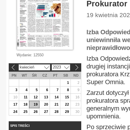
Prokurator
19 kwietnia 202
Izba Odpowied
uniewinniła w
nieprawidłowo
Wydanie:
12550
Izba Odpowied
drugiej instanc
kwiecień
2023
«
»
prokuratora Kr
PN
WT
ŚR
CZ
PT
SB
ND
Super Omnia.
1
2
3
4
5
6
7
8
9
Zarzut dotyczy
10
11
12
13
14
15
16
prokuratora spr
17
18
19
20
21
22
23
generalnym wym
24
25
26
27
28
29
30
upomnienia.
Po sprzeciwie 
SPIS TREŚCI