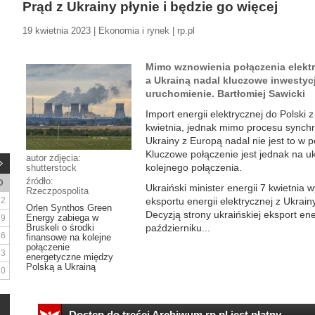
Prąd z Ukrainy płynie i będzie go więcej
19 kwietnia 2023 | Ekonomia i rynek | rp.pl
Mimo wznowienia połączenia elekt
a Ukrainą nadal kluczowe inwestycj
uruchomienie. Bartłomiej Sawicki
Import energii elektrycznej do Polski
kwietnia, jednak mimo procesu synch
Ukrainy z Europą nadal nie jest to w pe
Kluczowe połączenie jest jednak na uk
autor zdjęcia:
kolejnego połączenia.
shutterstock
źródło:
D
Ukraiński minister energii 7 kwietnia
Rzeczpospolita
2
eksportu energii elektrycznej z Ukrain
Orlen Synthos Green
Decyzją strony ukraińskiej eksport en
Energy zabiega w
9
Bruskeli o środki
październiku...
16
finansowe na kolejne
połączenie
23
energetyczne między
Polską a Ukrainą
30
Dostęp do treści Archiwum.rp.pl jest płatny.