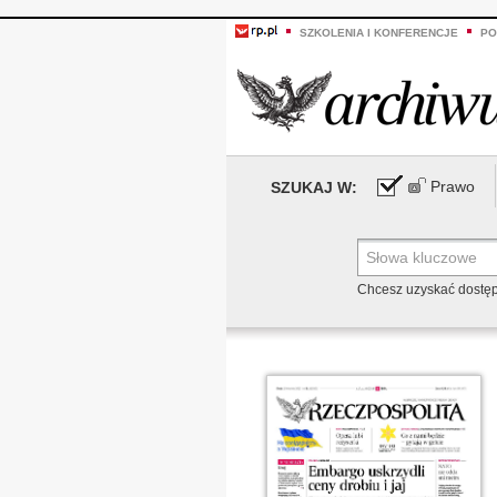
SZKOLENIA I KONFERENCJE
PO
Prawo
SZUKAJ W:
Chcesz uzyskać dostę