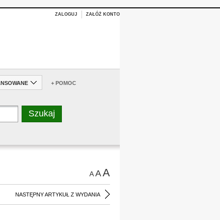
ZALOGUJ
ZAŁÓŻ KONTO
ANSOWANE
+ POMOC
A
A
A
NASTĘPNY ARTYKUŁ Z WYDANIA