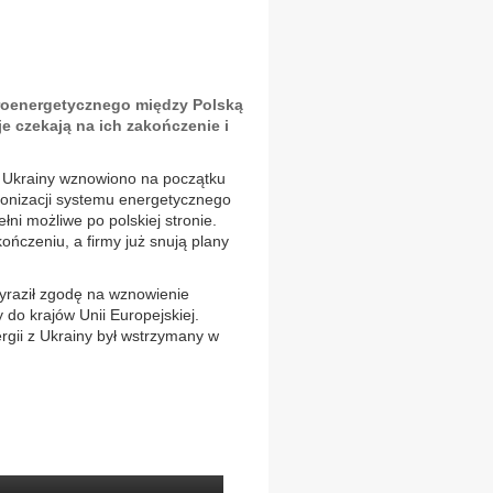
roenergetycznego między Polską
e czekają na ich zakończenie i
 z Ukrainy wznowiono na początku
ronizacji systemu energetycznego
łni możliwe po polskiej stronie.
ończeniu, a firmy już snują plany
 wyraził zgodę na wznowienie
y do krajów Unii Europejskiej.
ergii z Ukrainy był wstrzymany w