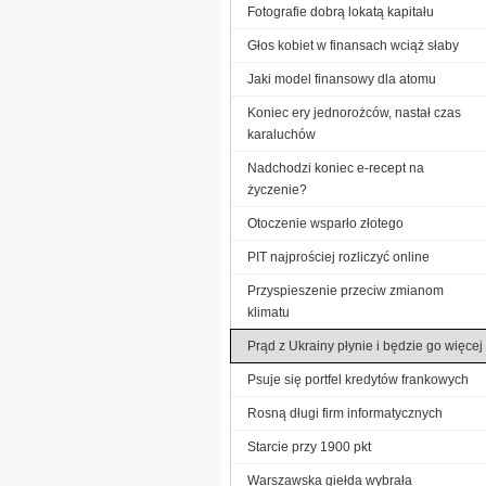
Fotografie dobrą lokatą kapitału
Głos kobiet w finansach wciąż słaby
Jaki model finansowy dla atomu
Koniec ery jednorożców, nastał czas
karaluchów
Nadchodzi koniec e-recept na
życzenie?
Otoczenie wsparło złotego
PIT najprościej rozliczyć online
Przyspieszenie przeciw zmianom
klimatu
Prąd z Ukrainy płynie i będzie go więcej
Psuje się portfel kredytów frankowych
Rosną długi firm informatycznych
Starcie przy 1900 pkt
Warszawska giełda wybrała