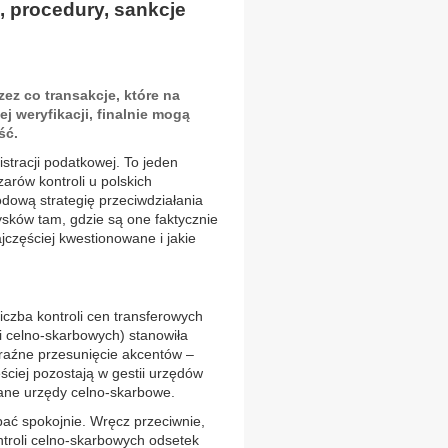
, procedury, sankcje
ez co transakcje, które na
j weryfikacji, finalnie mogą
ść.
stracji podatkowej. To jeden
zarów kontroli u polskich
dową strategię przeciwdziałania
ysków tam, gdzie są one faktycznie
jczęściej kwestionowane i jakie
czba kontroli cen transferowych
i celno-skarbowych) stanowiła
yraźne przesunięcie akcentów –
ściej pozostają w gestii urzędów
wane urzędy celno-skarbowe.
pać spokojnie. Wręcz przeciwnie,
troli celno-skarbowych odsetek