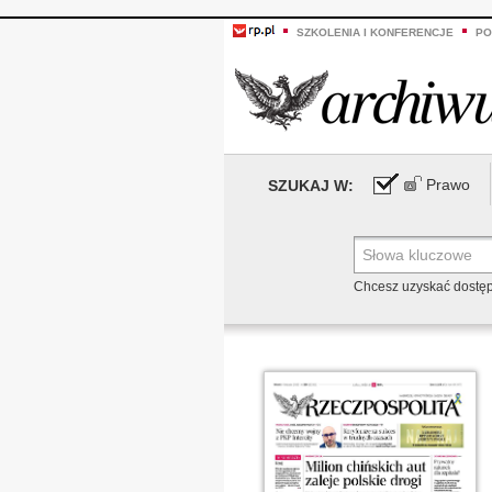
SZKOLENIA I KONFERENCJE
PO
Prawo
SZUKAJ W:
Chcesz uzyskać dostę