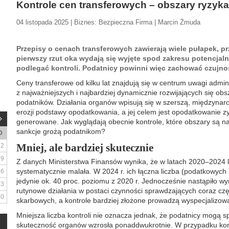
Kontrole cen transferowych – obszary ryzyka
04 listopada 2025 | Biznes: Bezpieczna Firma | Marcin Żmuda
Przepisy o cenach transferowych zawierają wiele pułapek, prz
pierwszy rzut oka wydają się wyjęte spod zakresu potencjalne
podlegać kontroli. Podatnicy powinni więc zachować czujno
Ceny transferowe od kilku lat znajdują się w centrum uwagi admini
z najważniejszych i najbardziej dynamicznie rozwijających się obs
podatników. Działania organów wpisują się w szerszą, międzynaro
erozji podstawy opodatkowania, a jej celem jest opodatkowanie z
generowane. Jak wyglądają obecnie kontrole, które obszary są na
sankcje grożą podatnikom?
D
Mniej, ale bardziej skutecznie
2
9
Z danych Ministerstwa Finansów wynika, że w latach 2020–2024 li
systematycznie malała. W 2024 r. ich łączna liczba (podatkowych 
16
jedynie ok. 40 proc. poziomu z 2020 r. Jednocześnie nastąpiło w
23
rutynowe działania w postaci czynności sprawdzających coraz czę
30
skarbowych, a kontrole bardziej złożone prowadzą wyspecjalizo
Mniejsza liczba kontroli nie oznacza jednak, że podatnicy mogą s
skuteczność organów wzrosła ponaddwukrotnie. W przypadku kon