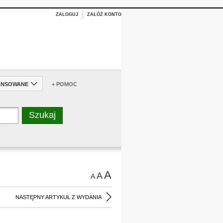
ZALOGUJ
ZAŁÓŻ KONTO
ANSOWANE
+ POMOC
A
A
A
NASTĘPNY ARTYKUŁ Z WYDANIA