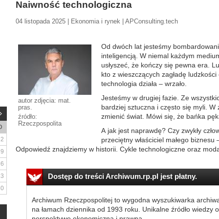
Naiwność technologiczna
04 listopada 2025 | Ekonomia i rynek | APConsulting.tech
Od dwóch lat jesteśmy bombardowani 
inteligencją. W niemal każdym mediu
usłyszeć, że kończy się pewna era. Lu
kto z wieszczących zagładę ludzkości 
technologia działa – wrzało.
Jesteśmy w drugiej fazie. Ze wszystkich
autor zdjęcia: mat.
bardziej sztuczna i często się myli. W
pras.
zmienić świat. Mówi się, że bańka pę
źródło:
Rzeczpospolita
D
A jak jest naprawdę? Czy zwykły czło
2
przeciętny właściciel małego biznesu
Odpowiedź znajdziemy w historii. Cykle technologiczne oraz moda 
9
16
Dostęp do treści Archiwum.rp.pl jest płatny.
23
30
Archiwum Rzeczpospolitej to wygodna wyszukiwarka archiw
na łamach dziennika od 1993 roku. Unikalne źródło wiedzy o
perspektywę ekonomiczną i prawną.