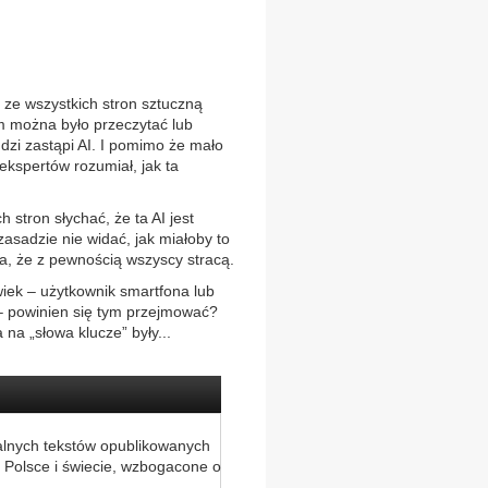
ze wszystkich stron sztuczną
m można było przeczytać lub
dzi zastąpi AI. I pomimo że mało
ekspertów rozumiał, jak ta
 stron słychać, że ta AI jest
 zasadzie nie widać, jak miałoby to
ka, że z pewnością wszyscy stracą.
wiek – użytkownik smartfona lub
 – powinien się tym przejmować?
na „słowa klucze” były...
alnych tekstów opublikowanych
 Polsce i świecie, wzbogacone o