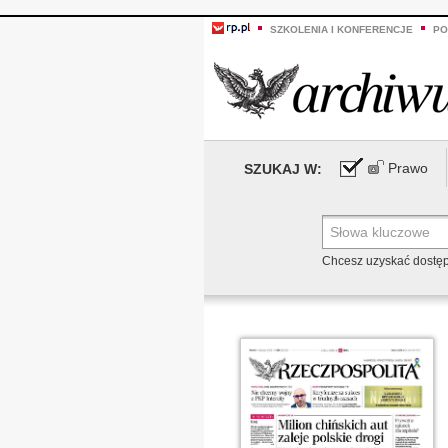
SZKOLENIA I KONFERENCJE
PO
Prawo
SZUKAJ W:
Chcesz uzyskać dostę