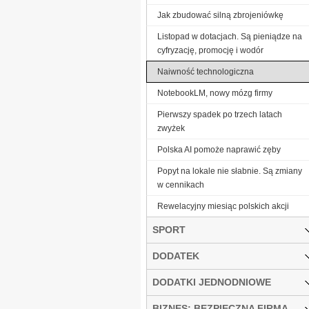
Jak zbudować silną zbrojeniówkę
Listopad w dotacjach. Są pieniądze na
cyfryzację, promocję i wodór
Naiwność technologiczna
NotebookLM, nowy mózg firmy
Pierwszy spadek po trzech latach
zwyżek
Polska AI pomoże naprawić zęby
Popyt na lokale nie słabnie. Są zmiany
w cennikach
Rewelacyjny miesiąc polskich akcji
SPORT
DODATEK
DODATKI JEDNODNIOWE
BIZNES: BEZPIECZNA FIRMA