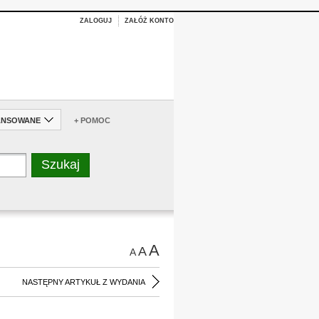
ZALOGUJ
ZAŁÓŻ KONTO
ANSOWANE
+ POMOC
A
A
A
NASTĘPNY ARTYKUŁ Z WYDANIA