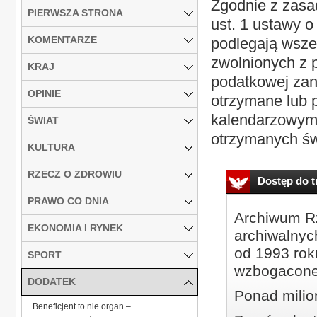
Zgodnie z zasa
PIERWSZA STRONA
ust. 1 ustawy 
KOMENTARZE
podlegają wsze
zwolnionych z 
KRAJ
podatkowej zan
OPINIE
otrzymane lub 
kalendarzowym 
ŚWIAT
otrzymanych św
KULTURA
RZECZ O ZDROWIU
Dostęp do tr
PRAWO CO DNIA
Archiwum Rz
EKONOMIA I RYNEK
archiwalnyc
od 1993 roku
SPORT
wzbogacone
DODATEK
Ponad milio
Beneficjent to nie organ –