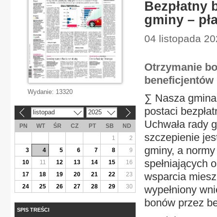
Bezpłatny 
gminy – pła
04 listopada 2
Otrzymanie bon
beneficjentów
Wydanie:
13320
∑ Nasza gmina
postaci bezpłat
listopad
2025
«
»
Uchwała rady g
PN
WT
ŚR
CZ
PT
SB
ND
szczepienie je
1
2
gminy, a normy
3
4
5
6
7
8
9
spełniających o
10
11
12
13
14
15
16
wsparcia miesz
17
18
19
20
21
22
23
24
25
26
27
28
29
30
wypełniony wni
bonów przez be
SPIS TREŚCI