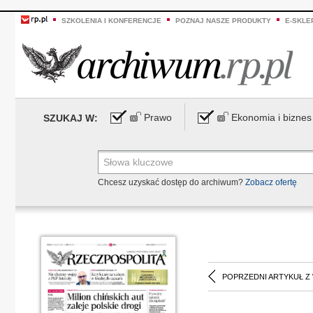
SZKOLENIA I KONFERENCJE
POZNAJ NASZE PRODUKTY
E-SKLE
Prawo
Ekonomia i biznes
SZUKAJ W:
Chcesz uzyskać dostęp do archiwum?
Zobacz ofertę
POPRZEDNI ARTYKUŁ Z