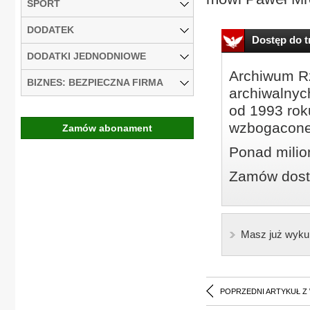
SPORT
DODATEK
Dostęp do tr
DODATKI JEDNODNIOWE
Archiwum Rz
BIZNES: BEZPIECZNA FIRMA
archiwalnyc
od 1993 roku
wzbogacone
Zamów abonament
Ponad milio
Zamów dostę
Masz już wyku
POPRZEDNI ARTYKUŁ Z