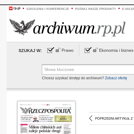
SZKOLENIA I KONFERENCJE
POZNAJ NASZE PRODUKTY
E-SKLE
Prawo
Ekonomia i biznes
SZUKAJ W:
Chcesz uzyskać dostęp do archiwum?
Zobacz ofertę
POPRZEDNI ARTYKUŁ Z