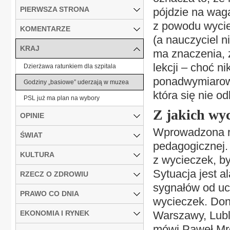
PIERWSZA STRONA
pójdzie na waga
z powodu wycie
KOMENTARZE
(a nauczyciel n
KRAJ
ma znaczenia, 
lekcji – choć ni
Dzierżawa ratunkiem dla szpitala
ponadwymiarowa,
Godziny „basiowe” uderzają w muzea
która się nie o
PSL już ma plan na wybory
Z jakich wyc
OPINIE
Wprowadzona r
ŚWIAT
pedagogicznej.
KULTURA
z wycieczek, by
Sytuacja jest a
RZECZ O ZDROWIU
sygnałów od uc
PRAWO CO DNIA
wycieczek. Don
EKONOMIA I RYNEK
Warszawy, Lubl
mówi Paweł Mroz