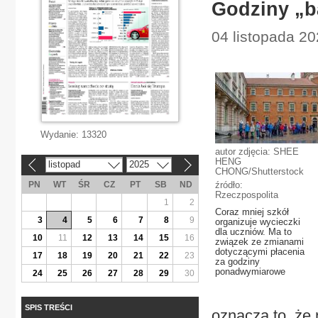
Godziny „b
04 listopada 20
Wydanie:
13320
autor zdjęcia: SHEE
HENG
listopad
2025
«
»
CHONG/Shutterstock
PN
WT
ŚR
CZ
PT
SB
ND
źródło:
Rzeczpospolita
1
2
Coraz mniej szkół
3
4
5
6
7
8
9
organizuje wycieczki
dla uczniów. Ma to
10
11
12
13
14
15
16
związek ze zmianami
dotyczącymi płacenia
17
18
19
20
21
22
23
za godziny
ponadwymiarowe
24
25
26
27
28
29
30
SPIS TREŚCI
oznacza to, że 