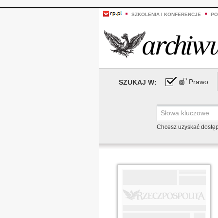
SZKOLENIA I KONFERENCJE
PO
Prawo
SZUKAJ W:
Chcesz uzyskać dostę