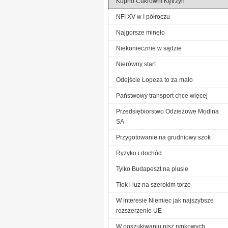
Kupno Cukrowni Kętrzyn
NFI XV w I półroczu
Najgorsze minęło
Niekoniecznie w sądzie
Nierówny start
Odejście Lopeza to za mało
Państwowy transport chce więcej
Przedsiębiorstwo Odzieżowe Modina
SA
Przygotowanie na grudniowy szok
Ryzyko i dochód
Tylko Budapeszt na plusie
Tłok i luz na szerokim torze
W interesie Niemiec jak najszybsze
rozszerzenie UE
W poszukiwaniu nisz rynkowych