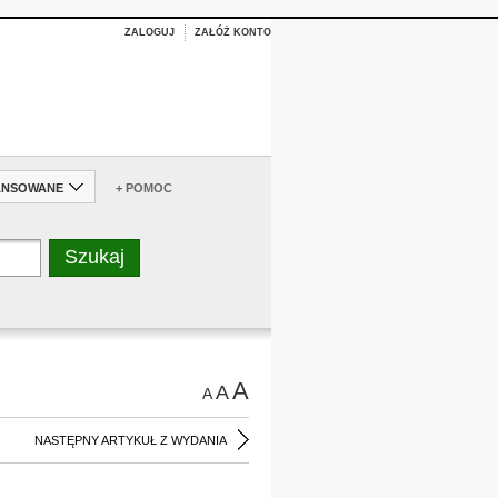
ZALOGUJ
ZAŁÓŻ KONTO
ANSOWANE
+ POMOC
A
A
A
NASTĘPNY ARTYKUŁ Z WYDANIA