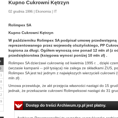
Kupno Cukrowni Kętrzyn
02 grudnia 1996 | Ekonomia | IT
Rolimpex SA
Kupno Cukrowni Kętrzyn
W październiku Rolimpex SA podpisał umowę przedwstępną
reprezentowanego przez wojewodę olsztyńskiego, PP Cukrow
kupiona za długi. Ogółem wynoszą one ponad 12 mln zł (z od
przedsiębiorstwa (księgowa wynosi poniżej 10 mln zł) .
Rolimpex SA dzierżawi cukrownię od kwietnia 1995 r. , dzięki cze
(wczasie kampanii -- pół tysiąca) nie zalega ze składkami ZUS, 
D
Rolimpex SA jest też jednym z największych wierzycieli cukrowni (
1
mln zł) .
8
Umowa przewiduje, że akt przejęcia własności nastąpi do 15 grud
15
jednak, że przekazanie cukrowni Rolimpeksowi nastąpi do 31 grudn
22
29
Dostęp do treści Archiwum.rp.pl jest płatny.