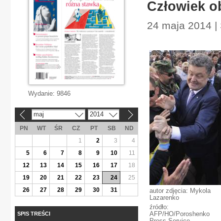
Człowiek 
24 maja 2014 | 
Wydanie:
9846
maj
2014
«
»
PN
WT
ŚR
CZ
PT
SB
ND
1
2
3
4
5
6
7
8
9
10
11
12
13
14
15
16
17
18
19
20
21
22
23
24
25
26
27
28
29
30
31
autor zdjęcia: Mykola
Lazarenko
źródło:
AFP/HO/Poroshenko
SPIS TREŚCI
Press Service