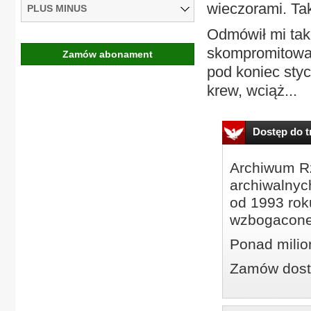
wieczorami. Tak
PLUS MINUS
Odmówił mi ta
skompromitowan
Zamów abonament
pod koniec styc
krew, wciąż...
Dostęp do tr
Archiwum Rz
archiwalnyc
od 1993 roku
wzbogacone
Ponad milio
Zamów dostę