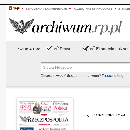
SZKOLENIA I KONFERENCJE
POZNAJ NASZE PRODUKTY
E-SKLE
Prawo
Ekonomia i biznes
SZUKAJ W:
Chcesz uzyskać dostęp do archiwum?
Zobacz ofertę
POPRZEDNI ARTYKUŁ Z