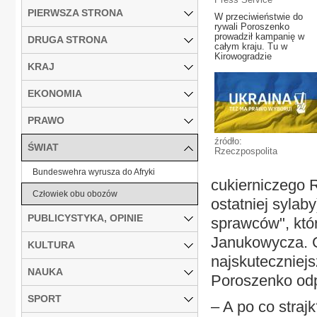
PIERWSZA STRONA
W przeciwieństwie do
rywali Poroszenko
prowadził kampanię w
DRUGA STRONA
całym kraju. Tu w
Kirowogradzie
KRAJ
EKONOMIA
PRAWO
źródło:
ŚWIAT
Rzeczpospolita
Bundeswehra wyrusza do Afryki
cukierniczego 
Człowiek obu obozów
ostatniej sylab
PUBLICYSTYKA, OPINIE
sprawców", któ
Janukowycza. G
KULTURA
najskuteczniej
NAUKA
Poroszenko odp
SPORT
– A po co straj