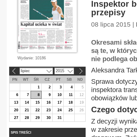
Inspektor b
przepisy
08 lipca 2015 |
Okresami skład
są te, w który
nie podlega o
Wydanie:
10186
Aleksandra Tar
lipiec
2015
«
»
PN
WT
ŚR
CZ
PT
SB
ND
Sprawa dotyczył
1
2
3
4
5
inspektora tra
6
7
8
9
10
11
12
obowiązków lu
13
14
15
16
17
18
19
Czego dotyc
20
21
22
23
24
25
26
27
28
29
30
31
Z decyzji wynik
w zakresie prze
SPIS TREŚCI