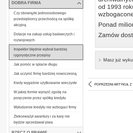
DOBRA FIRMA
od 1993 roku
wzbogacone
Czy obowiązki jednoosobowego
przedsiębiorcy przechodzą na spółkę
Ponad milio
akcyjną
Zamów dostę
Dotacje na zakup usług badawczych i
rozwojowych
Inspektor błędnie wybrał bardziej
rygorystyczne przepisy
Masz już wyku
Jak pomóc w spłacie długu
Jak uczynić firmę bardziej nowoczesną
Kiedy wygaśnie użytkowanie wieczyste
POPRZEDNI ARTYKUŁ Z
W jakiej formie wyrazić zgodę na
poręczenie przez spółkę kredytu
Wyłudzenie kredytu nie wzbogaci firmy
Zlekceważył awantury i za karę nie
będzie sprzedawał piwa
RZECZ O PRAWIE