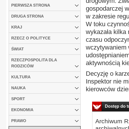
drogowym. Zwła
PIERWSZA STRONA
gospodarczej w
w zakresie regu
DRUGA STRONA
W toku czynnoś
KRAJ
wykazała kilka
RZECZ O POLITYCE
czasu odpoczy
wczytywaniem 
ŚWIAT
udostępnianiem
RZECZPOSPOLITA DLA
aktywnością ki
RODZICÓW
Decyzję o karz
KULTURA
Inspektor nie m
NAUKA
kierowców dzie
SPORT
Dostęp do tr
EKONOMIA
Archiwum Rz
PRAWO
archiwalnyc