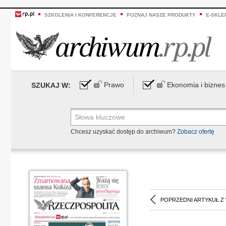
SZKOLENIA I KONFERENCJE
POZNAJ NASZE PRODUKTY
E-SKLE
Prawo
Ekonomia i biznes
SZUKAJ W:
Chcesz uzyskać dostęp do archiwum?
Zobacz ofertę
POPRZEDNI ARTYKUŁ Z