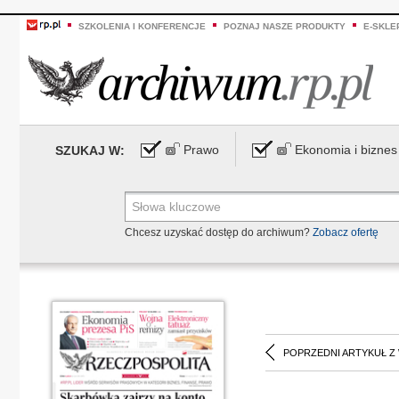
SZKOLENIA I KONFERENCJE
POZNAJ NASZE PRODUKTY
E-SKLE
Prawo
Ekonomia i biznes
SZUKAJ W:
Chcesz uzyskać dostęp do archiwum?
Zobacz ofertę
POPRZEDNI ARTYKUŁ Z