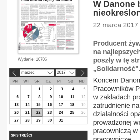
W Danone bę
nieokreślo
22 marca 2017 
Producent żywn
na najlepszyc
poszły w tę s
Wydanie:
10706
„Solidarność"
marzec
2017
«
»
Koncern Danon
PN
WT
ŚR
CZ
PT
SB
ND
Pracowników Pr
1
2
3
4
5
w zakładach pr
6
7
8
9
10
11
12
zatrudnienie n
13
14
15
16
17
18
19
działalności o
20
21
22
23
24
25
26
27
28
29
30
31
prowadzonej wr
pracowniczą w 
SPIS TREŚCI
pracownicze....