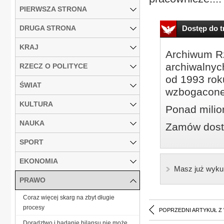
PIERWSZA STRONA
DRUGA STRONA
Dostęp do tr
KRAJ
Archiwum Rz
archiwalnyc
RZECZ O POLITYCE
od 1993 roku
ŚWIAT
wzbogacone
KULTURA
Ponad milio
NAUKA
Zamów dostę
SPORT
EKONOMIA
Masz już wyku
PRAWO
Coraz więcej skarg na zbyt długie
procesy
POPRZEDNI ARTYKUŁ Z
Doradztwo i badanie bilansu nie może