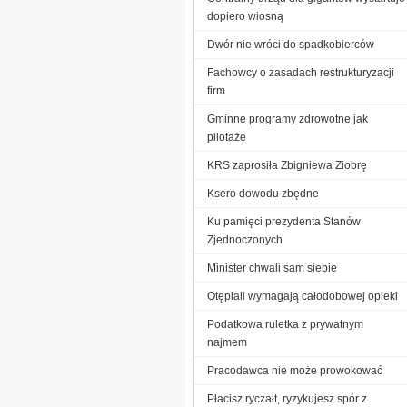
dopiero wiosną
Dwór nie wróci do spadkobierców
Fachowcy o zasadach restrukturyzacji
firm
Gminne programy zdrowotne jak
pilotaże
KRS zaprosiła Zbigniewa Ziobrę
Ksero dowodu zbędne
Ku pamięci prezydenta Stanów
Zjednoczonych
Minister chwali sam siebie
Otępiali wymagają całodobowej opieki
Podatkowa ruletka z prywatnym
najmem
Pracodawca nie może prowokować
Płacisz ryczałt, ryzykujesz spór z