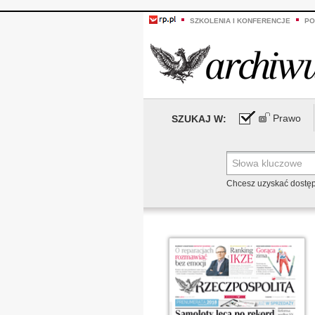
SZKOLENIA I KONFERENCJE
PO
Prawo
SZUKAJ W:
Chcesz uzyskać dostę