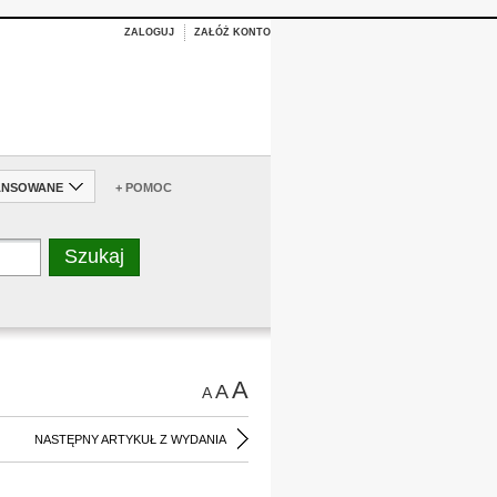
ZALOGUJ
ZAŁÓŻ KONTO
ANSOWANE
+ POMOC
A
A
A
NASTĘPNY ARTYKUŁ Z WYDANIA