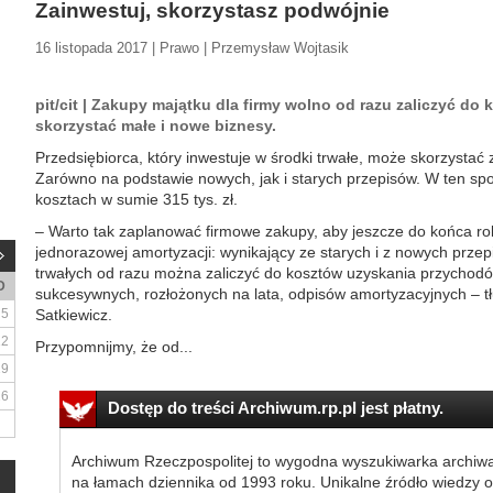
Zainwestuj, skorzystasz podwójnie
16 listopada 2017 | Prawo | Przemysław Wojtasik
pit/cit | Zakupy majątku dla firmy wolno od razu zaliczyć do
skorzystać małe i nowe biznesy.
Przedsiębiorca, który inwestuje w środki trwałe, może skorzystać 
Zarówno na podstawie nowych, jak i starych przepisów. W ten sp
kosztach w sumie 315 tys. zł.
– Warto tak zaplanować firmowe zakupy, aby jeszcze do końca rok
jednorazowej amortyzacji: wynikający ze starych i z nowych prze
trwałych od razu można zaliczyć do kosztów uzyskania przychod
D
sukcesywnych, rozłożonych na lata, odpisów amortyzacyjnych – 
5
Satkiewicz.
12
Przypomnijmy, że od...
19
26
Dostęp do treści Archiwum.rp.pl jest płatny.
Archiwum Rzeczpospolitej to wygodna wyszukiwarka archiw
na łamach dziennika od 1993 roku. Unikalne źródło wiedzy o