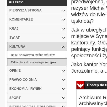
przedwojenną, s
SPIS TREŚCI
reżyser Michał
PIERWSZA STRONA
widzów do Nie-
KOMENTARZE
tęsknotą?
KRAJ
Jak w ubiegłych
miejsce w Syna
ŚWIAT
kantoralny. Głó
KULTURA
pełniący funkc
społeczności ż
Betly, dziewczyna dwóch twórców
Od kantora do szalonego skrzypka
Jako kantor Yo
Jerozolimie, a..
OPINIE
PRAWO CO DNIA
Dostęp do tr
EKONOMIA I RYNEK
Archiwum Rz
SPORT
archiwalnyc
BIZNES W CZASIE PANDEMII