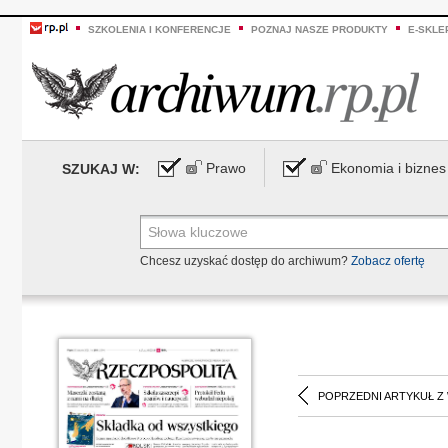
SZKOLENIA I KONFERENCJE
POZNAJ NASZE PRODUKTY
E-SKLE
Prawo
Ekonomia i biznes
SZUKAJ W:
Chcesz uzyskać dostęp do archiwum?
Zobacz ofertę
POPRZEDNI ARTYKUŁ Z