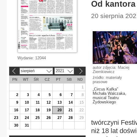
Od kantora
20 sierpnia 202
Wydanie:
12044
autor zdjęcia: Maciej
sierpień
2021
Ziemkiewicz
«
»
źródło: materiały
PN
WT
ŚR
CZ
PT
SB
ND
prasowe
1
„Circus Kafka”
Michała Walczaka,
2
3
4
5
6
7
8
musical Teatru
Żydowskiego
9
10
11
12
13
14
15
16
17
18
19
20
21
22
23
24
25
26
27
28
29
twórczyni Fest
30
31
niż 18 lat doś