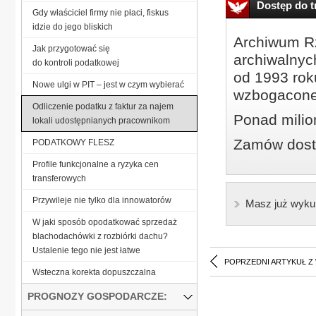
Dostęp do tr
Gdy właściciel firmy nie płaci, fiskus
idzie do jego bliskich
Archiwum Rz
Jak przygotować się
archiwalnyc
do kontroli podatkowej
od 1993 roku
Nowe ulgi w PIT – jest w czym wybierać
wzbogacone
Odliczenie podatku z faktur za najem
Ponad milio
lokali udostępnianych pracownikom
Zamów dostę
PODATKOWY FLESZ
Profile funkcjonalne a ryzyka cen
transferowych
Przywileje nie tylko dla innowatorów
Masz już wyku
W jaki sposób opodatkować sprzedaż
blachodachówki z rozbiórki dachu?
Ustalenie tego nie jest łatwe
POPRZEDNI ARTYKUŁ Z
Wsteczna korekta dopuszczalna
PROGNOZY GOSPODARCZE: