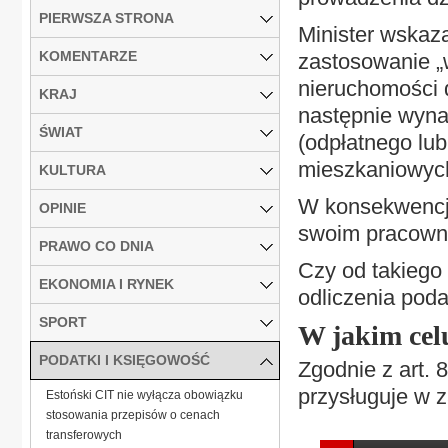
PIERWSZA STRONA
Minister wskaza
KOMENTARZE
zastosowanie 
nieruchomości 
KRAJ
następnie wyna
ŚWIAT
(odpłatnego lu
mieszkaniowyc
KULTURA
W konsekwencji
OPINIE
swoim pracowni
PRAWO CO DNIA
Czy od takiego
EKONOMIA I RYNEK
odliczenia pod
SPORT
W jakim cel
PODATKI I KSIĘGOWOŚĆ
Zgodnie z art. 
przysługuje w z
Estoński CIT nie wyłącza obowiązku
stosowania przepisów o cenach
transferowych