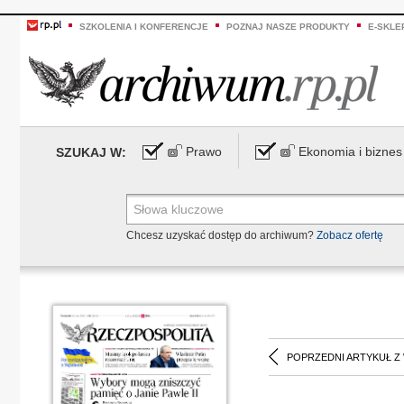
SZKOLENIA I KONFERENCJE
POZNAJ NASZE PRODUKTY
E-SKLE
Prawo
Ekonomia i biznes
SZUKAJ W:
Chcesz uzyskać dostęp do archiwum?
Zobacz ofertę
POPRZEDNI ARTYKUŁ Z