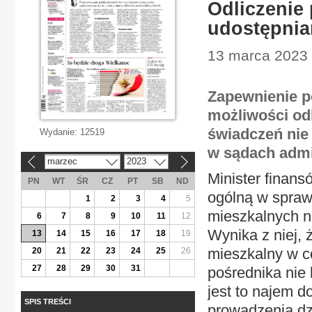
Odliczenie 
udostępni
13 marca 2023 |
Zapewnienie p
możliwości od
świadczeń nie 
Wydanie:
12519
w sądach admi
marzec
2023
«
»
Minister finans
PN
WT
ŚR
CZ
PT
SB
ND
ogólną w spra
1
2
3
4
5
mieszkalnych n
6
7
8
9
10
11
12
Wynika z niej, 
13
14
15
16
17
18
19
mieszkalny w ce
20
21
22
23
24
25
26
27
28
29
30
31
pośrednika nie 
jest to najem 
SPIS TREŚCI
prowadzenia dz