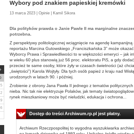
Wybory pod znakiem papieskiej kremówki
13 marca 2023 | Opinie | Kamil Sikora
Dla polityków prawda o Janie Pawle II ma marginalne znaczen
potrzebna.
Z perspektywy politologicznej wciągnięcie na agendę kampanijną
reportażu Marcina Gutowskiego „Franciszkańska 3” może okazać 
Wyborcy Prawa i Sprawiedliwości to w większości emeryci – jak i
w wieku 60 plus stanowią już 56 proc. elektoratu PiS, a gdy dodać
przecież te same osoby, które żyły w czasach świetności (aż chcia
„świętości”) Karola Wojtyły. Dla tych osób papież z kraju nad Wisł
urodzonych w latach 90. i później.
D
5
Zrobienie z obrony Jana Pawła II jednego z tematów politycznyc
nieba. Nic tak nie elektryzuje Polaków, jak tematy światopoglądo
12
rynek mieszkaniowy może być nieludzki, edukacja i ochrona...
19
26
Dostęp do treści Archiwum.rp.pl jest płatny.
Archiwum Rzeczpospolitej to wygodna wyszukiwarka archiw
na łamach dziennika od 1993 roku. Unikalne źródło wiedzy o