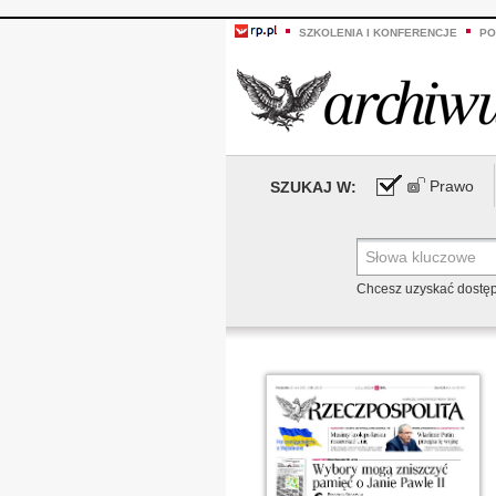
SZKOLENIA I KONFERENCJE
PO
Prawo
SZUKAJ W:
Chcesz uzyskać dostę