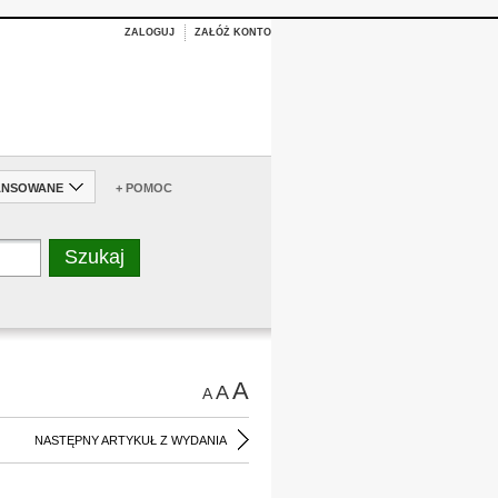
ZALOGUJ
ZAŁÓŻ KONTO
ANSOWANE
+ POMOC
A
A
A
NASTĘPNY ARTYKUŁ Z WYDANIA