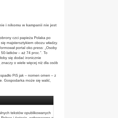
ie i nikomu w kampanii nie jest
 obrony czci papieża Polaka po
się majstersztykiem obozu władzy.
nformował portal oko.press: „Osoby
 50-latków – aż 74 proc.”. To
łoby się dodać ironicznie
ą znaczy o wiele więcej niż dla osób
h spadło PiS jak – nomen omen – z
we. Gospodarka może się walić,
alnych tekstów opublikowanych
 Polsce i świecie, wzbogacone o