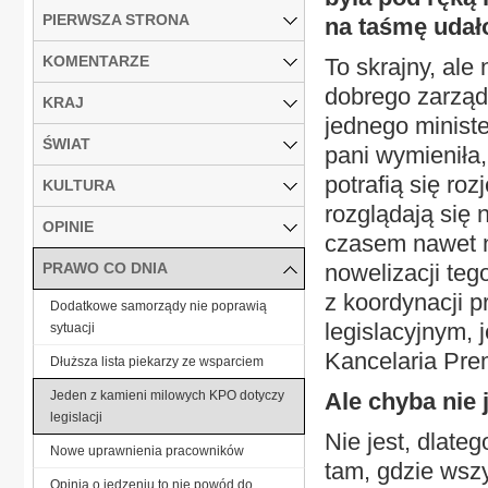
PIERWSZA STRONA
na taśmę udało
KOMENTARZE
To skrajny, ale
dobrego zarząd
KRAJ
jednego ministe
ŚWIAT
pani wymieniła,
potrafią się ro
KULTURA
rozglądają się n
OPINIE
czasem nawet ni
PRAWO CO DNIA
nowelizacji teg
z koordynacji 
Dodatkowe samorządy nie poprawią
legislacyjnym, 
sytuacji
Kancelaria Pre
Dłuższa lista piekarzy ze wsparciem
Jeden z kamieni milowych KPO dotyczy
Ale chyba nie j
legislacji
Nie jest, dlate
Nowe uprawnienia pracowników
tam, gdzie wsz
Opinia o jedzeniu to nie powód do