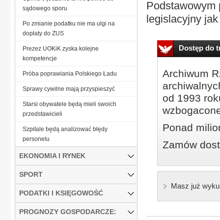
Podstawowym pr
sądowego sporu
legislacyjny jak
Po zmianie podatku nie ma ulgi na
dopłaty do ZUS
Dostęp do tr
Prezez UOKiK zyska kolejne
kompetencje
Archiwum Rz
Próba poprawiania Polskiego Ładu
archiwalnyc
Sprawy cywilne mają przyspieszyć
od 1993 roku
Starsi obywatele będą mieli swoich
wzbogacone
przedstawicieli
Ponad milio
Szpitale będą analizować błędy
personelu
Zamów dostę
EKONOMIA I RYNEK
SPORT
Masz już wyku
PODATKI I KSIĘGOWOŚĆ
PROGNOZY GOSPODARCZE: