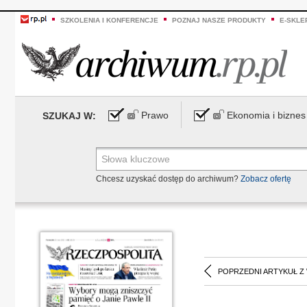
SZKOLENIA I KONFERENCJE
POZNAJ NASZE PRODUKTY
E-SKLE
Prawo
Ekonomia i biznes
SZUKAJ W:
Chcesz uzyskać dostęp do archiwum?
Zobacz ofertę
POPRZEDNI ARTYKUŁ Z