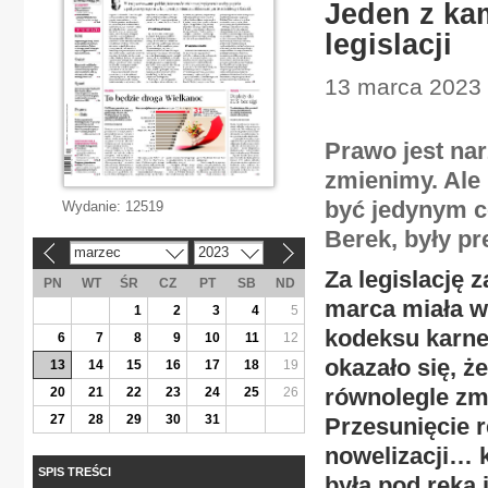
Jeden z ka
legislacji
13 marca 2023 
Prawo jest nar
zmienimy. Ale
być jedynym c
Wydanie:
12519
Berek, były p
marzec
2023
«
»
Za legislację
PN
WT
ŚR
CZ
PT
SB
ND
marca miała we
1
2
3
4
5
kodeksu karne
6
7
8
9
10
11
12
okazało się, ż
13
14
15
16
17
18
19
równolegle z
20
21
22
23
24
25
26
27
28
29
30
31
Przesunięcie 
nowelizacji… 
SPIS TREŚCI
była pod ręką 