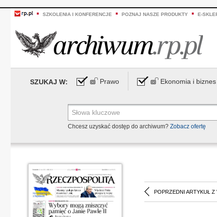
SZKOLENIA I KONFERENCJE
POZNAJ NASZE PRODUKTY
E-SKLE
Prawo
Ekonomia i biznes
SZUKAJ W:
Chcesz uzyskać dostęp do archiwum?
Zobacz ofertę
POPRZEDNI ARTYKUŁ Z