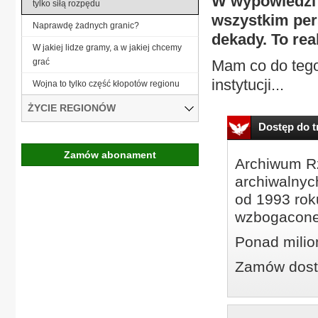
W wypowiedzi 
tylko siłą rozpędu
wszystkim per
Naprawdę żadnych granic?
dekady. To rea
W jakiej lidze gramy, a w jakiej chcemy
grać
Mam co do tego
instytucji...
Wojna to tylko część kłopotów regionu
ŻYCIE REGIONÓW
Dostęp do tr
Zamów abonament
Archiwum Rz
archiwalnyc
od 1993 roku
wzbogacone
Ponad milio
Zamów dostę