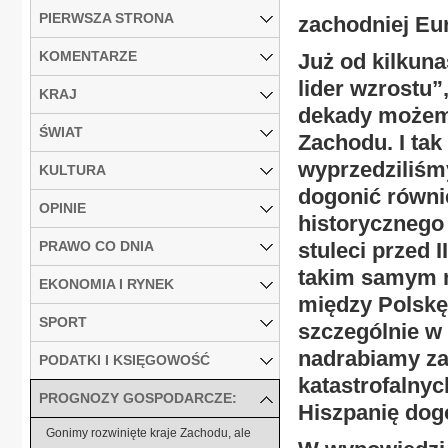
PIERWSZA STRONA
zachodniej Eu
KOMENTARZE
Już od kilkuna
lider wzrostu”
KRAJ
dekady możemy
ŚWIAT
Zachodu. I tak 
wyprzedziliśm
KULTURA
dogonić równi
OPINIE
historycznego
PRAWO CO DNIA
stuleci przed 
takim samym n
EKONOMIA I RYNEK
między Polskę
SPORT
szczególnie w 
nadrabiamy zal
PODATKI I KSIĘGOWOŚĆ
katastrofalnyc
PROGNOZY GOSPODARCZE:
Hiszpanię dog
Gonimy rozwinięte kraje Zachodu, ale