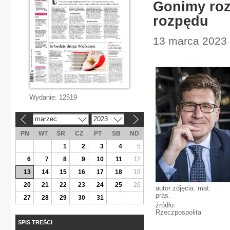
Gonimy rozw
rozpędu
13 marca 2023 
Wydanie:
12519
marzec
2023
«
»
PN
WT
ŚR
CZ
PT
SB
ND
1
2
3
4
5
6
7
8
9
10
11
12
13
14
15
16
17
18
19
20
21
22
23
24
25
26
autor zdjęcia: mat.
pras.
27
28
29
30
31
źródło:
Rzeczpospolita
SPIS TREŚCI