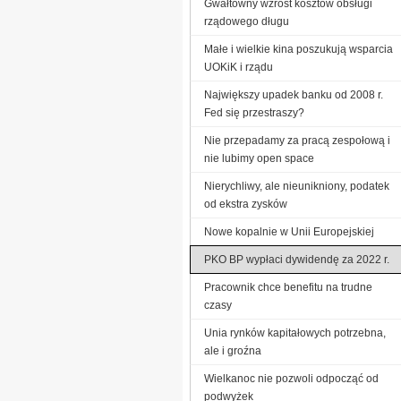
Gwałtowny wzrost kosztów obsługi
rządowego długu
Małe i wielkie kina poszukują wsparcia
UOKiK i rządu
Największy upadek banku od 2008 r.
Fed się przestraszy?
Nie przepadamy za pracą zespołową i
nie lubimy open space
Nierychliwy, ale nieunikniony, podatek
od ekstra zysków
Nowe kopalnie w Unii Europejskiej
PKO BP wypłaci dywidendę za 2022 r.
Pracownik chce benefitu na trudne
czasy
Unia rynków kapitałowych potrzebna,
ale i groźna
Wielkanoc nie pozwoli odpocząć od
podwyżek