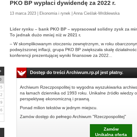
PKO BP wypłaci dywidendę za 2022 r.
13 marca 2023 | Ekonomia i rynek | Anna Cieślak-Wróblewska
Lider rynku – bank PKO BP – wypracował solidny zysk za min
To jednak dużo mniej niż w 2021 r.
– W skomplikowanym otoczeniu zewnętrznym, w roku obarczonym 
podwyższonej inflacji, grupa PKO BP zwiększała skalę działalnośc
konferencji prezentującej wyniki finansowe za 2022...
Dostęp do treści Archiwum.rp.pl jest płatny.
D
Archiwum Rzeczpospolitej to wygodna wyszukiwarka archiw
5
na łamach dziennika od 1993 roku. Unikalne źródło wiedzy o
12
perspektywę ekonomiczną i prawną.
19
Ponad milion tekstów w jednym miejscu.
26
Zamów dostęp do pełnego Archiwum "Rzeczpospolitej"
Zamów
Unikalna oferta