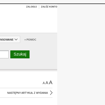
ZALOGUJ
ZAŁÓŻ KONTO
ANSOWANE
+ POMOC
A
A
A
NASTĘPNY ARTYKUŁ Z WYDANIA