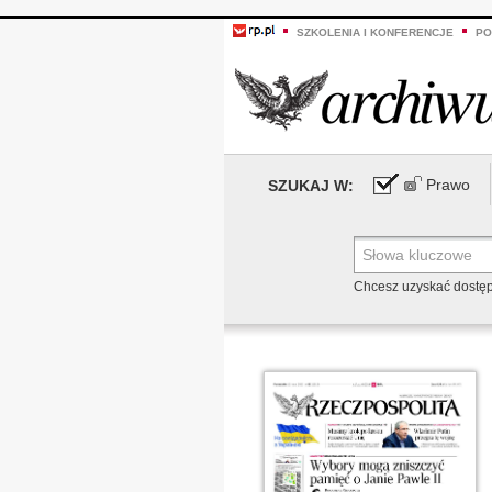
SZKOLENIA I KONFERENCJE
PO
Prawo
SZUKAJ W:
Chcesz uzyskać dostę