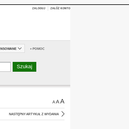
ZALOGUJ
ZAŁÓŻ KONTO
ANSOWANE
+ POMOC
A
A
A
NASTĘPNY ARTYKUŁ Z WYDANIA