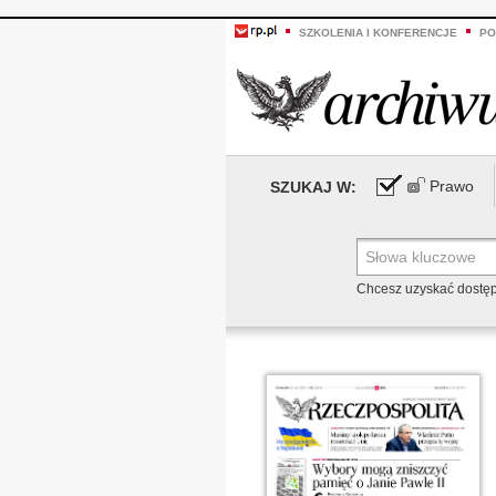
SZKOLENIA I KONFERENCJE
PO
Prawo
SZUKAJ W:
Chcesz uzyskać dostę