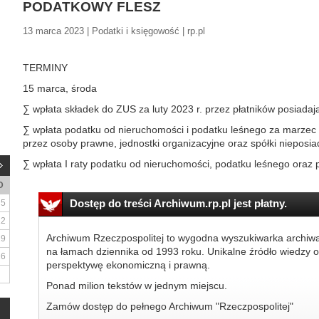
PODATKOWY FLESZ
13 marca 2023 | Podatki i księgowość | rp.pl
TERMINY
15 marca, środa
∑ wpłata składek do ZUS za luty 2023 r. przez płatników posiad
∑ wpłata podatku od nieruchomości i podatku leśnego za marzec 2
przez osoby prawne, jednostki organizacyjne oraz spółki nieposi
∑ wpłata I raty podatku od nieruchomości, podatku leśnego oraz 
D
Dostęp do treści Archiwum.rp.pl jest płatny.
5
12
Archiwum Rzeczpospolitej to wygodna wyszukiwarka archiw
19
na łamach dziennika od 1993 roku. Unikalne źródło wiedzy o
26
perspektywę ekonomiczną i prawną.
Ponad milion tekstów w jednym miejscu.
Zamów dostęp do pełnego Archiwum "Rzeczpospolitej"