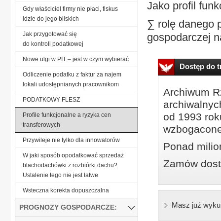
Jako profil fu
Gdy właściciel firmy nie płaci, fiskus
idzie do jego bliskich
∑ rolę danego p
Jak przygotować się
gospodarczej na
do kontroli podatkowej
Nowe ulgi w PIT – jest w czym wybierać
Dostęp do tr
Odliczenie podatku z faktur za najem
lokali udostępnianych pracownikom
Archiwum Rz
PODATKOWY FLESZ
archiwalnyc
od 1993 roku
Profile funkcjonalne a ryzyka cen
transferowych
wzbogacone
Przywileje nie tylko dla innowatorów
Ponad milio
W jaki sposób opodatkować sprzedaż
Zamów dostę
blachodachówki z rozbiórki dachu?
Ustalenie tego nie jest łatwe
Wsteczna korekta dopuszczalna
Masz już wyku
PROGNOZY GOSPODARCZE: