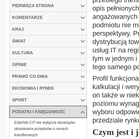
PIERWSZA STRONA
opis pełnionyc
angażowanych a
KOMENTARZE
podmiotu nie m
KRAJ
perspektywy. Pr
dystrybucją to
ŚWIAT
usług IT na re
KULTURA
tym w jednym i
OPINIE
tego samego p
PRAWO CO DNIA
Profil funkcjon
kalkulacji i we
EKONOMIA I RYNEK
on także w niek
SPORT
poziomu wynagr
wyboru odpowie
PODATKI I KSIĘGOWOŚĆ
przedziale ryn
Estoński CIT nie wyłącza obowiązku
stosowania przepisów o cenach
Czym jest i 
transferowych