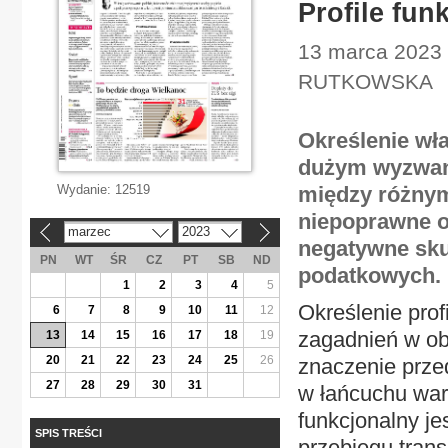
Profile fun
13 marca 2023 
RUTKOWSKA
Określenie wł
dużym wyzwanie
Wydanie:
12519
między różnymi
niepoprawne o
marzec
2023
«
»
negatywne sku
PN
WT
ŚR
CZ
PT
SB
ND
podatkowych.
1
2
3
4
5
Określenie pro
6
7
8
9
10
11
12
zagadnień w ob
13
14
15
16
17
18
19
20
21
22
23
24
25
26
znaczenie przed
27
28
29
30
31
w łańcuchu wart
funkcjonalny je
SPIS TREŚCI
przebiegu trans