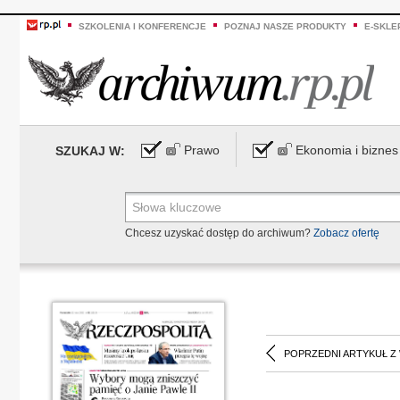
SZKOLENIA I KONFERENCJE
POZNAJ NASZE PRODUKTY
E-SKLE
Prawo
Ekonomia i biznes
SZUKAJ W:
Chcesz uzyskać dostęp do archiwum?
Zobacz ofertę
POPRZEDNI ARTYKUŁ Z