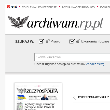
SZKOLENIA I KONFERENCJE
POZNAJ NASZE PRODUKTY
E-SKLE
Prawo
Ekonomia i biznes
SZUKAJ W:
Chcesz uzyskać dostęp do archiwum?
Zobacz ofertę
POPRZEDNI ARTYKUŁ Z