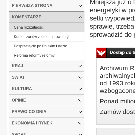
Mniejsza już o 
PIERWSZA STRONA
energetyki w p
KOMENTARZE
setki wypowiedz
sprawie, trzeba
Cena rozrzutności
sprowadzić do 
Koniec żartów z zielonej rewolucji
Posprzątajcie po Polskim Ładzie
Dostęp do tr
Reforma reformy reformy
KRAJ
Archiwum Rz
archiwalnyc
ŚWIAT
od 1993 roku
KULTURA
wzbogacone
OPINIE
Ponad milio
Zamów dostę
PRAWO CO DNIA
EKONOMIA I RYNEK
SPORT