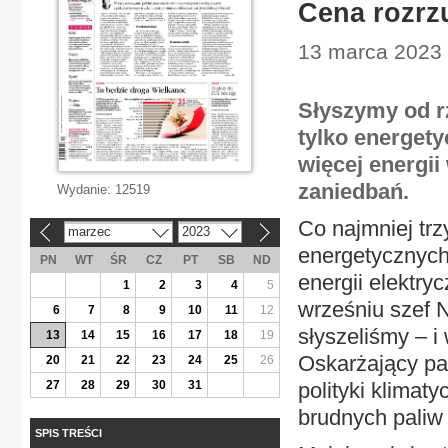
Cena rozrz
13 marca 2023 
Słyszymy od rz
tylko energety
więcej energii
zaniedbań.
Wydanie:
12519
Co najmniej trz
marzec
2023
«
»
energetycznych
PN
WT
ŚR
CZ
PT
SB
ND
energii elektry
1
2
3
4
5
wrześniu szef 
6
7
8
9
10
11
12
słyszeliśmy – i
13
14
15
16
17
18
19
Oskarżający pale
20
21
22
23
24
25
26
27
28
29
30
31
polityki klimat
brudnych paliw
SPIS TREŚCI