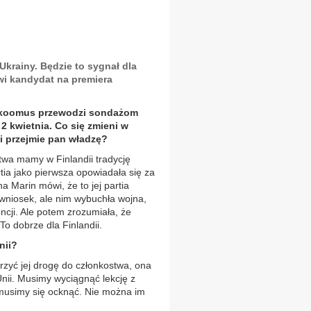
krainy. Będzie to sygnał dla
wi kandydat na premiera
okoomus przewodzi sondażom
 kwietnia. Co się zmieni w
śli przejmie pan władzę?
twa mamy w Finlandii tradycję
tia jako pierwsza opowiadała się za
 Marin mówi, że to jej partia
 wniosek, ale nim wybuchła wojna,
encji. Ale potem zrozumiała, że
To dobrze dla Finlandii.
nii?
rzyć jej drogę do członkostwa, ona
nii. Musimy wyciągnąć lekcję z
, musimy się ocknąć. Nie można im