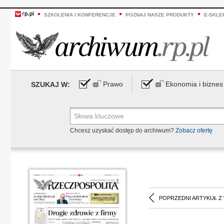
SZKOLENIA I KONFERENCJE
POZNAJ NASZE PRODUKTY
E-SKLE
Prawo
Ekonomia i biznes
SZUKAJ W:
Chcesz uzyskać dostęp do archiwum?
Zobacz ofertę
POPRZEDNI ARTYKUŁ Z