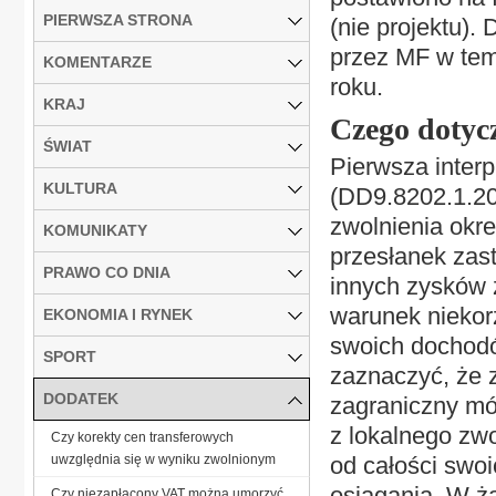
PIERWSZA STRONA
(nie projektu).
przez MF w tem
KOMENTARZE
roku.
KRAJ
Czego dotyc
ŚWIAT
Pierwsza interp
KULTURA
(DD9.8202.1.20
zwolnienia okreś
KOMUNIKATY
przesłanek zas
PRAWO CO DNIA
innych zysków 
warunek niekor
EKONOMIA I RYNEK
swoich dochodó
SPORT
zaznaczyć, że z
DODATEK
zagraniczny móg
z lokalnego zw
Czy korekty cen transferowych
uwzględnia się w wyniku zwolnionym
od całości swo
osiągania. W ż
Czy niezapłacony VAT można umorzyć