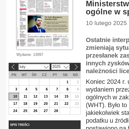
Ministerst
ogólne w s
10 lutego 2025 
Ostatnie inter
zmieniają sytu
przesłanek za
Wydanie:
13097
innych zysków
luty
2025
«
»
należności lic
PN
WT
ŚR
CZ
PT
SB
ND
Koniec 2024 r.
1
2
wydaniem przez
3
4
5
6
7
8
9
ogólnych w zak
10
11
12
13
14
15
16
(WHT). Było to
17
18
19
20
21
22
23
24
25
26
27
28
jakiekolwiek s
podatku u źródł
SPIS TREŚCI
postawiono na f