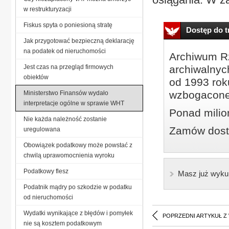
w restrukturyzacji
Fiskus spyta o poniesioną stratę
Dostęp do tr
Jak przygotować bezpieczną deklarację
na podatek od nieruchomości
Archiwum Rz
Jest czas na przegląd firmowych
archiwalnyc
obiektów
od 1993 roku
wzbogacone
Ministerstwo Finansów wydało
interpretacje ogólne w sprawie WHT
Ponad milio
Nie każda należność zostanie
Zamów dostę
uregulowana
Obowiązek podatkowy może powstać z
chwilą uprawomocnienia wyroku
Podatkowy flesz
Masz już wyku
Podatnik mądry po szkodzie w podatku
od nieruchomości
Wydatki wynikające z błędów i pomyłek
POPRZEDNI ARTYKUŁ Z
nie są kosztem podatkowym