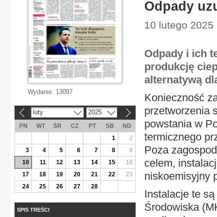
Odpady uzu
10 lutego 2025 
Odpady i ich 
produkcję ciep
alternatywą dl
Wydanie:
13097
Konieczność z
przetworzenia s
luty
2025
«
»
powstania w Pol
PN
WT
ŚR
CZ
PT
SB
ND
termicznego pr
1
2
Poza zagospod
3
4
5
6
7
8
9
celem, instalac
10
11
12
13
14
15
16
niskoemisyjny p
17
18
19
20
21
22
23
24
25
26
27
28
Instalacje te s
Środowiska (MK
SPIS TREŚCI