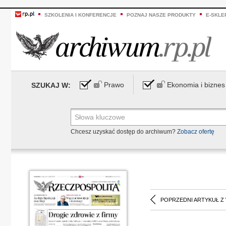
SZKOLENIA I KONFERENCJE
POZNAJ NASZE PRODUKTY
E-SKLE
Prawo
Ekonomia i biznes
SZUKAJ W:
Chcesz uzyskać dostęp do archiwum?
Zobacz ofertę
POPRZEDNI ARTYKUŁ Z