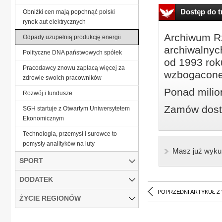
Dostęp do tr
Obniżki cen mają popchnąć polski
rynek aut elektrycznych
Archiwum Rz
Odpady uzupełnią produkcję energii
archiwalnyc
Polityczne DNA państwowych spółek
od 1993 roku
Pracodawcy znowu zapłacą więcej za
wzbogacone
zdrowie swoich pracowników
Ponad milio
Rozwój i fundusze
Zamów dostę
SGH startuje z Otwartym Uniwersytetem
Ekonomicznym
Technologia, przemysł i surowce to
pomysły analityków na luty
Masz już wyku
SPORT
DODATEK
POPRZEDNI ARTYKUŁ Z
ŻYCIE REGIONÓW