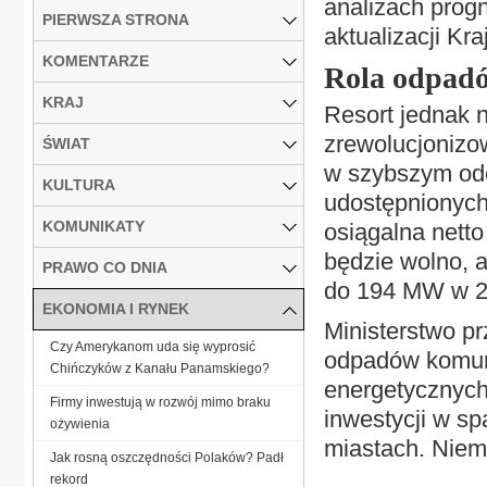
analizach prog
PIERWSZA STRONA
aktualizacji Kr
KOMENTARZE
Rola odpadó
KRAJ
Resort jednak n
zrewolucjonizo
ŚWIAT
w szybszym odc
KULTURA
udostępnionych
KOMUNIKATY
osiągalna nett
będzie wolno, a
PRAWO CO DNIA
do 194 MW w 2
EKONOMIA I RYNEK
Ministerstwo p
Czy Amerykanom uda się wyprosić
odpadów komun
Chińczyków z Kanału Panamskiego?
energetycznych,
Firmy inwestują w rozwój mimo braku
inwestycji w s
ożywienia
miastach. Niemn
Jak rosną oszczędności Polaków? Padł
rekord