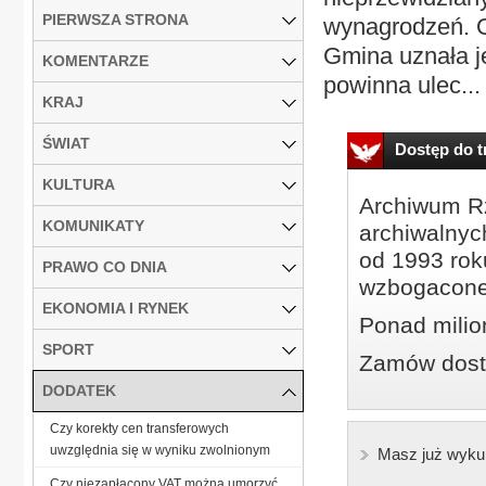
PIERWSZA STRONA
wynagrodzeń. O
Gmina uznała j
KOMENTARZE
powinna ulec...
KRAJ
ŚWIAT
Dostęp do tr
KULTURA
Archiwum Rz
KOMUNIKATY
archiwalnyc
od 1993 roku
PRAWO CO DNIA
wzbogacone
EKONOMIA I RYNEK
Ponad milio
SPORT
Zamów dostę
DODATEK
Czy korekty cen transferowych
uwzględnia się w wyniku zwolnionym
Masz już wyku
Czy niezapłacony VAT można umorzyć