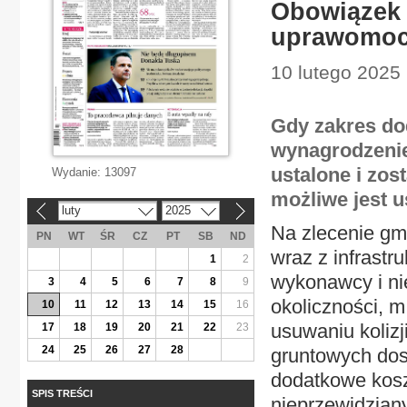
Obowiązek 
uprawomoc
10 lutego 2025
Gdy zakres do
wynagrodzenie 
ustalone i zos
Wydanie:
13097
możliwe jest 
luty
2025
«
»
Na zlecenie gm
PN
WT
ŚR
CZ
PT
SB
ND
wraz z infrastr
1
2
wykonawcy i ni
3
4
5
6
7
8
9
okoliczności, 
10
11
12
13
14
15
16
usuwaniu koliz
17
18
19
20
21
22
23
24
25
26
27
28
gruntowych dos
dodatkowe kosz
SPIS TREŚCI
nieprzewidzian