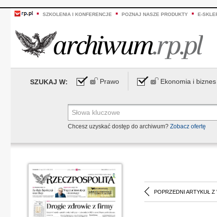
SZKOLENIA I KONFERENCJE
POZNAJ NASZE PRODUKTY
E-SKLE
Prawo
Ekonomia i biznes
SZUKAJ W:
Chcesz uzyskać dostęp do archiwum?
Zobacz ofertę
POPRZEDNI ARTYKUŁ Z