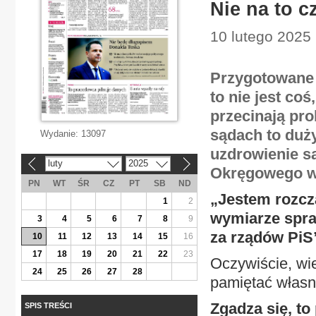
Nie na to c
10 lutego 2025 
Przygotowane 
to nie jest coś
przecinają pr
sądach to duży
Wydanie:
13097
uzdrowienie s
luty
2025
«
»
Okręgowego w
PN
WT
ŚR
CZ
PT
SB
ND
„Jestem rozcz
1
2
wymiarze spra
3
4
5
6
7
8
9
za rządów PiS”
10
11
12
13
14
15
16
17
18
19
20
21
22
23
Oczywiście, wie
24
25
26
27
28
pamiętać własn
Zgadza się, t
SPIS TREŚCI