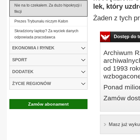
lek, który uzd
Nie na to czekałem. Za dużo hipokryzji i
fikcji
Żaden z tych pr
Prezes Trybunału niczym Katon
Skradziony laptop? Za wyciek danych
Dostęp do tr
odpowiada pracodawca
EKONOMIA I RYNEK
Archiwum Rz
archiwalnyc
SPORT
od 1993 roku
DODATEK
wzbogacone
ŻYCIE REGIONÓW
Ponad milio
Zamów dostę
Zamów abonament
Masz już wyku