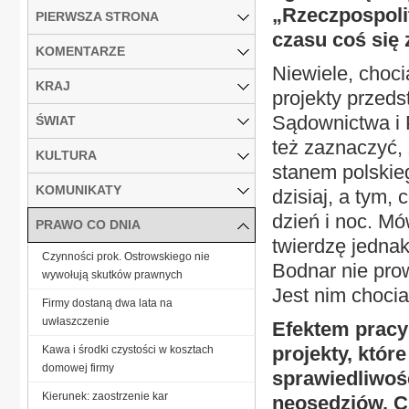
„Rzeczpospoli
PIERWSZA STRONA
czasu coś się 
KOMENTARZE
Niewiele, choc
KRAJ
projekty przed
Sądownictwa i 
ŚWIAT
też zaznaczyć,
KULTURA
stanem polskie
KOMUNIKATY
dzisiaj, a tym,
dzień i noc. Mó
PRAWO CO DNIA
twierdzę jednak
Czynności prok. Ostrowskiego nie
Bodnar nie pro
wywołują skutków prawnych
Jest nim chocia
Firmy dostaną dwa lata na
uwłaszczenie
Efektem pracy 
projekty, które
Kawa i środki czystości w kosztach
domowej firmy
sprawiedliwośc
Kierunek: zaostrzenie kar
neosędziów. C