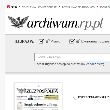
SZKOLENIA I KONFERENCJE
POZNAJ NASZE PRODUKTY
E-SKLE
Prawo
Ekonomia i biznes
SZUKAJ W:
Chcesz uzyskać dostęp do archiwum?
Zobacz ofertę
POPRZEDNI ARTYKUŁ Z