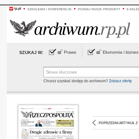
SZKOLENIA I KONFERENCJE
POZNAJ NASZE PRODUKTY
E-SKLE
Prawo
Ekonomia i biznes
SZUKAJ W:
Chcesz uzyskać dostęp do archiwum?
Zobacz ofertę
POPRZEDNI ARTYKUŁ Z