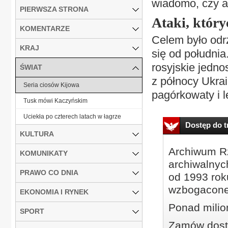
wiadomo, czy at
PIERWSZA STRONA
Ataki, który
KOMENTARZE
Celem było odrz
KRAJ
się od południa
rosyjskie jedno
ŚWIAT
z północy Ukrai
Seria ciosów Kijowa
pagórkowaty i le
Tusk mówi Kaczyńskim
Uciekła po czterech latach w łagrze
Dostęp do tr
KULTURA
Archiwum Rz
KOMUNIKATY
archiwalnyc
PRAWO CO DNIA
od 1993 roku
wzbogacone
EKONOMIA I RYNEK
Ponad milio
SPORT
Zamów dostę