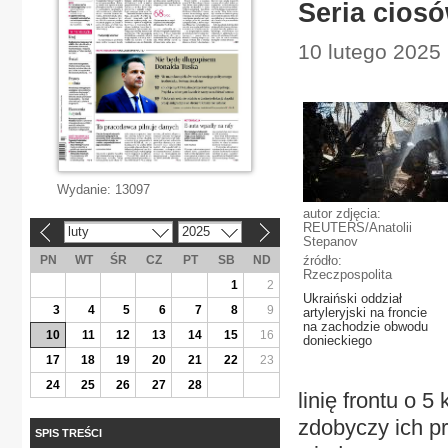
Seria cios
10 lutego 2025 
Wydanie:
13097
autor zdjęcia:
REUTERS/Anatolii
luty
2025
«
»
Stepanov
PN
WT
ŚR
CZ
PT
SB
ND
źródło:
Rzeczpospolita
1
2
Ukraiński oddział
3
4
5
6
7
8
9
artyleryjski na froncie
na zachodzie obwodu
10
11
12
13
14
15
16
donieckiego
17
18
19
20
21
22
23
24
25
26
27
28
linię frontu o 5
zdobyczy ich pr
SPIS TREŚCI