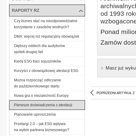
archiwalnyc
RAPORTY RZ
od 1993 roku
wzbogacone
Czy biznes stać na nieodpowiedzialne
korzystanie z zasobów wodnych?
Ponad milio
DMA: więcej niż regulacyjny obowiązek
Zamów dostę
Głębszy oddech dla audytorów
spółek drugiej fali
Kiedy ESG traci sojuszników
Masz już wyku
Korzyści z obowiązkowej atestacji ESG
Można rozpocząć odliczanie
do październikowego startu
POPRZEDNI ARTYKUŁ Z
Nowa gra o niezależność Europy
Pierwsze doświadczenia z atestacji
Planowane uproszczenia
Przetargi 2.0 – jak ESG wpływa
na wybór partnera biznesowego?