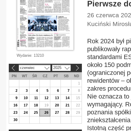
Pierwsze do
26 czerwca 202
Kuciński Miros
Rok 2024 był p
publikowały ra
Wydanie:
13210
standardami ES
około 150 podm
czerwiec
2025
«
»
(ograniczonej 
PN
WT
ŚR
CZ
PT
SB
ND
rewidentów – o
1
zakres procedu
2
3
4
5
6
7
8
Nie oznacza to 
9
10
11
12
13
14
15
wymagający. Ro
16
17
18
19
20
21
22
poznania spółki
23
24
25
26
27
28
29
zniekształcenia
30
Istotną część 