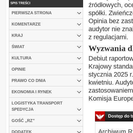
SPIS TREŚCI
źródłowych, oc
spółki. Zwieńcz
PIERWSZA STRONA
Opinia bez zas
KOMENTARZE
audytor nie zna
KRAJ
z regulacjami.
Wyzwania dl
ŚWIAT
Debiut raporto
KULTURA
Krajowy standa
OPINIE
stycznia 2025 r
PRAWO CO DNIA
kwietniu. Audyt
zastosowaniem 
EKONOMIA I RYNEK
Komisja Europe
LOGISTYKA TRANSPORT
SPEDYCJA
Dostęp do tr
GOŚĆ „RZ”
Archiwum Rz
DODATEK