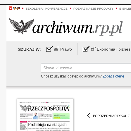
SZKOLENIA I KONFERENCJE
POZNAJ NASZE PRODUKTY
E-SKLE
Prawo
Ekonomia i biznes
SZUKAJ W:
Chcesz uzyskać dostęp do archiwum?
Zobacz ofertę
POPRZEDNI ARTYKUŁ Z