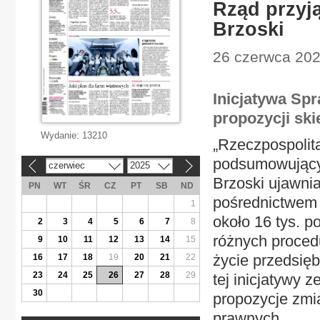
Rząd przyj
Brzoski
26 czerwca 202
Inicjatywa Spr
propozycji ski
Wydanie:
13210
„Rzeczpospolit
podsumowujący 
czerwiec
2025
«
»
Brzoski ujawnia
PN
WT
ŚR
CZ
PT
SB
ND
pośrednictwem 
1
około 16 tys. p
2
3
4
5
6
7
8
różnych proced
9
10
11
12
13
14
15
życie przedsię
16
17
18
19
20
21
22
23
24
25
26
27
28
29
tej inicjatywy 
30
propozycje zmi
prawnych.