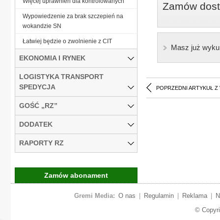
Więcej uprawnień dla kontrolowanych
Zamów dostę
Wypowiedzenie za brak szczepień na
wokandzie SN
Łatwiej będzie o zwolnienie z CIT
Masz już wyku
EKONOMIA I RYNEK
LOGISTYKA TRANSPORT
SPEDYCJA
POPRZEDNI ARTYKUŁ Z
GOŚĆ „RZ”
DODATEK
RAPORTY RZ
Zamów abonament
Gremi Media:
O nas
|
Regulamin
|
Reklama
|
N
© Copyr