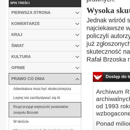
SPIS TREŚCI
Wysoka skut
PIERWSZA STRONA
Jednak wśród s
KOMENTARZE
najciekawsze wy
KRAJ
policzyli autor
już zgłoszonych
ŚWIAT
skuteczność na
KULTURA
Rafał Brzoska n
OPINIE
Dostęp do tr
PRAWO CO DNIA
Adwokatura musi być skuteczniejsza
Archiwum Rz
archiwalnyc
Lepiej nie zachłystywać się AI
od 1993 roku
Rząd przyjął większość postulatów
wzbogacone
zespołu Brzoski
W skrócie
Ponad milio