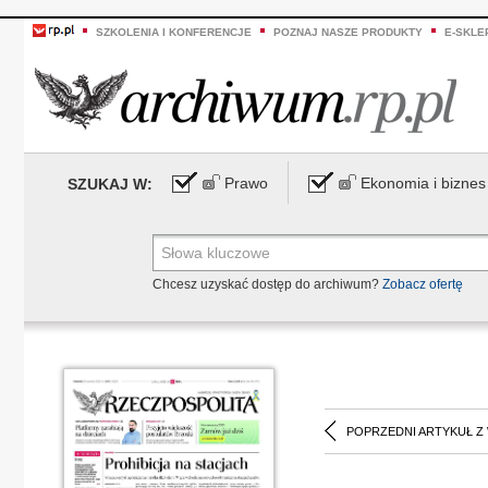
SZKOLENIA I KONFERENCJE
POZNAJ NASZE PRODUKTY
E-SKLE
Prawo
Ekonomia i biznes
SZUKAJ W:
Chcesz uzyskać dostęp do archiwum?
Zobacz ofertę
POPRZEDNI ARTYKUŁ Z