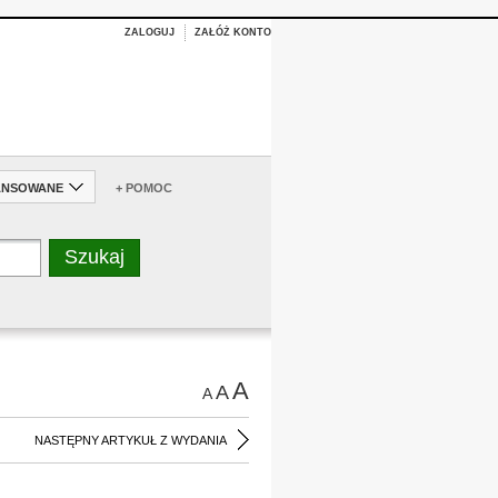
ZALOGUJ
ZAŁÓŻ KONTO
ANSOWANE
+ POMOC
A
A
A
NASTĘPNY ARTYKUŁ Z WYDANIA