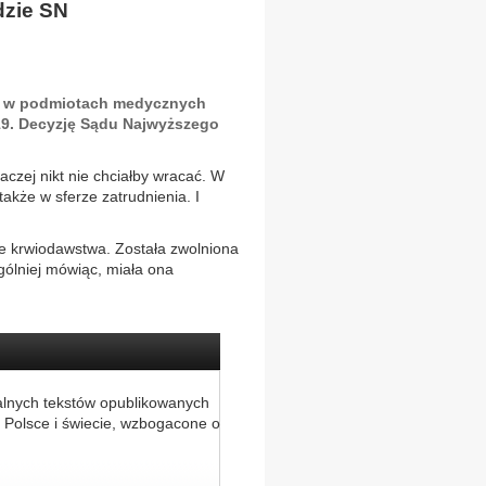
dzie SN
ce w podmiotach medycznych
19. Decyzję Sądu Najwyższego
aczej nikt nie chciałby wracać. W
także w sferze zatrudnienia. I
ie krwiodawstwa. Została zwolniona
gólniej mówiąc, miała ona
alnych tekstów opublikowanych
 Polsce i świecie, wzbogacone o