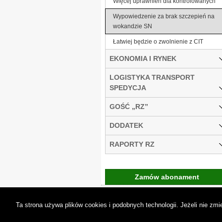
Więcej uprawnień dla kontrolowanych
Wypowiedzenie za brak szczepień na
wokandzie SN
Łatwiej będzie o zwolnienie z CIT
EKONOMIA I RYNEK
LOGISTYKA TRANSPORT
SPEDYCJA
GOŚĆ „RZ”
DODATEK
RAPORTY RZ
Zamów abonament
Gremi Media:
O n
Ta strona używa plików cookies i podobnych technologii. Jeżeli nie z