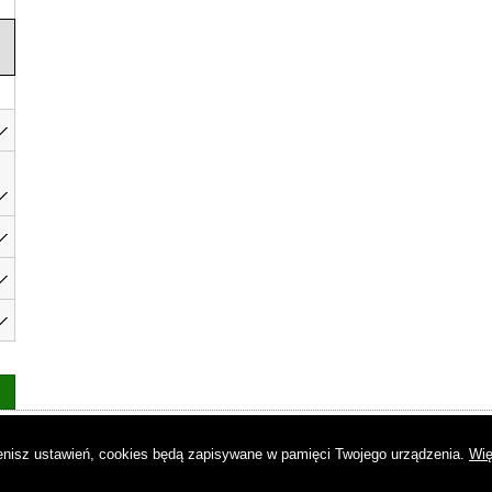
as
|
Regulamin
|
Reklama
|
Napisz do nas
|
Kontakt
|
Pliki cookies
|
Dek
mienisz ustawień, cookies będą zapisywane w pamięci Twojego urządzenia.
Wię
© Copyright by Gremi Media SA