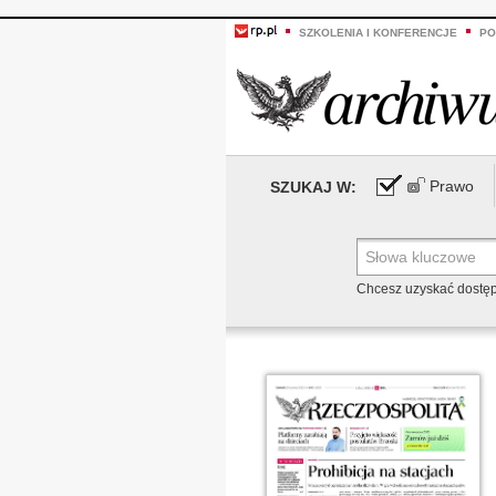
SZKOLENIA I KONFERENCJE
PO
Prawo
SZUKAJ W:
Chcesz uzyskać dostę