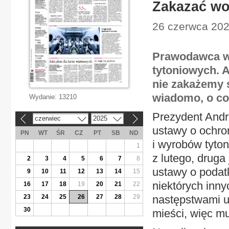
Zakazać wo
26 czerwca 202
Prawodawca w
tytoniowych. A
nie zakażemy 
wiadomo, o co 
Wydanie:
13210
Prezydent Andr
czerwiec
2025
«
»
ustawy o ochro
PN
WT
ŚR
CZ
PT
SB
ND
i wyrobów tyton
1
z lutego, druga
2
3
4
5
6
7
8
ustawy o podat
9
10
11
12
13
14
15
niektórych inn
16
17
18
19
20
21
22
23
24
25
26
27
28
29
następstwami u
30
mieści, więc m