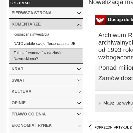
Nowelizacja ma
SPIS TREŚCI
PIERWSZA STRONA
Dostęp do tr
KOMENTARZE
Archiwum Rz
Kosmiczna inwestycja
archiwalnyc
NATO zrobiło swoje. Teraz czas na UE
od 1993 roku
Zakazać woreczków na złość
wzbogacone
Nawrockiemu?
Ponad milio
KRAJ
Zamów dostę
ŚWIAT
KULTURA
OPINIE
Masz już wyku
PRAWO CO DNIA
EKONOMIA I RYNEK
POPRZEDNI ARTYKUŁ Z