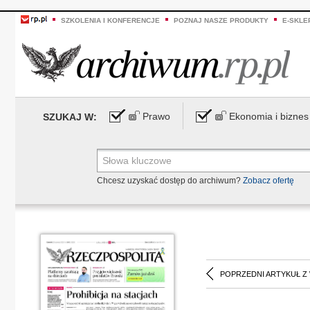
SZKOLENIA I KONFERENCJE
POZNAJ NASZE PRODUKTY
E-SKLE
Prawo
Ekonomia i biznes
SZUKAJ W:
Chcesz uzyskać dostęp do archiwum?
Zobacz ofertę
POPRZEDNI ARTYKUŁ Z