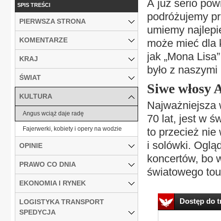
A już serio pow
SPIS TREŚCI
podróżujemy pr
PIERWSZA STRONA
umiemy najlepie
KOMENTARZE
może mieć dla 
jak „Mona Lisa
KRAJ
było z naszymi
ŚWIAT
Siwe włosy 
KULTURA
Najważniejsza 
Angus wciąż daje radę
70 lat, jest w ś
Fajerwerki, kobiety i opery na wodzie
to przecież nie
i solówki. Oglą
OPINIE
koncertów, bo 
PRAWO CO DNIA
światowego tour
EKONOMIA I RYNEK
Dostęp do tr
LOGISTYKA TRANSPORT
SPEDYCJA