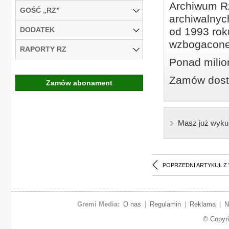
Archiwum Rz
GOŚĆ „RZ”
archiwalnyc
DODATEK
od 1993 roku
wzbogacone
RAPORTY RZ
Ponad milio
Zamów dostę
Zamów abonament
Masz już wyku
POPRZEDNI ARTYKUŁ Z
Gremi Media:
O nas
|
Regulamin
|
Reklama
|
N
© Copyr