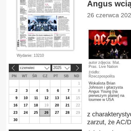
Angus wcią
26 czerwca 2025
Wydanie:
13210
autor zdjęcia: Mat.
Pras. Live Nation
czerwiec
2025
«
»
źródło:
PN
WT
ŚR
CZ
PT
SB
ND
Rzeczpospolita
Wokalista Brian
1
Johnson i gitarzysta
2
3
4
5
6
7
8
Angus Young (na
pierwszym planie) na
9
10
11
12
13
14
15
tournee w USA
16
17
18
19
20
21
22
23
24
25
26
27
28
29
z charakteryst
30
zarzut, że AC/D