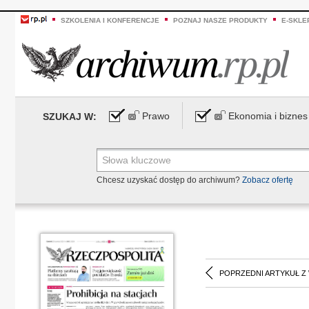
SZKOLENIA I KONFERENCJE
POZNAJ NASZE PRODUKTY
E-SKLE
Prawo
Ekonomia i biznes
SZUKAJ W:
Chcesz uzyskać dostęp do archiwum?
Zobacz ofertę
POPRZEDNI ARTYKUŁ Z