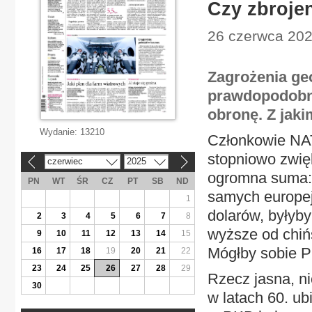
Czy zbroje
26 czerwca 2025
Zagrożenia ge
prawdopodobni
obronę. Z jak
Wydanie:
13210
Członkowie NAT
stopniowo zwię
czerwiec
2025
«
»
ogromna suma: g
PN
WT
ŚR
CZ
PT
SB
ND
samych europej
1
dolarów, byłyb
2
3
4
5
6
7
8
wyższe od chińs
9
10
11
12
13
14
15
Mógłby sobie Pu
16
17
18
19
20
21
22
23
24
25
26
27
28
29
Rzecz jasna, ni
30
w latach 60. ub