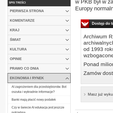
w PKB był w za
SPIS TREŚCI
Europy normalno
PIERWSZA STRONA
KOMENTARZE
Dostęp do tr
KRAJ
Archiwum Rz
ŚWIAT
archiwalnyc
od 1993 roku
KULTURA
wzbogacone
OPINIE
Ponad milio
PRAWO CO DNIA
Zamów dostę
EKONOMIA I RYNEK
AI zagrożeniem dla przedsiębiorstw. Bot
oszuka i wykradnie informacje?
Masz już wyku
Banki mają płacić nowy podatek
Czy w świecie AI edukacja jest jeszcze
potrzebna