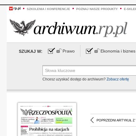
SZKOLENIA I KONFERENCJE
POZNAJ NASZE PRODUKTY
E-SKLE
Prawo
Ekonomia i biznes
SZUKAJ W:
Chcesz uzyskać dostęp do archiwum?
Zobacz ofertę
POPRZEDNI ARTYKUŁ Z