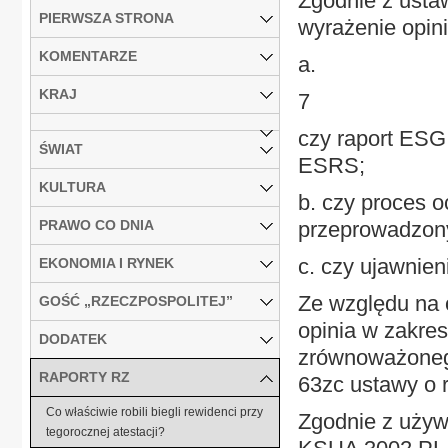
Zgodnie z usta
PIERWSZA STRONA
wyrażenie opini
KOMENTARZE
a.
KRAJ
7
czy raport ESG
ŚWIAT
ESRS;
KULTURA
b. czy proces o
PRAWO CO DNIA
przeprowadzon
c. czy ujawnie
EKONOMIA I RYNEK
Ze względu na 
GOŚĆ „RZECZPOSPOLITEJ”
opinia w zakre
DODATEK
zrównoważonego
RAPORTY RZ
63zc ustawy o 
Co właściwie robili biegli rewidenci przy
Zgodnie z używ
tegorocznej atestacji?