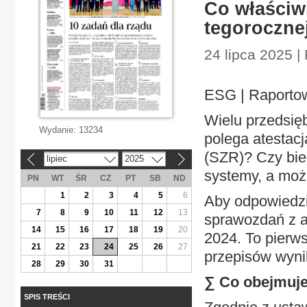
Co właściwi
tegorocznej
24 lipca 2025 
ESG | Raportow
Wielu przedsię
Wydanie:
13234
polega atesta
(SZR)? Czy bie
lipiec
2025
«
»
systemy, a moż
PN
WT
ŚR
CZ
PT
SB
ND
1
2
3
4
5
6
Aby odpowiedzi
7
8
9
10
11
12
13
sprawozdań z a
14
15
16
17
18
19
20
2024. To pierws
21
22
23
24
25
26
27
przepisów wyn
28
29
30
31
∑ Co obejmuje
SPIS TREŚCI