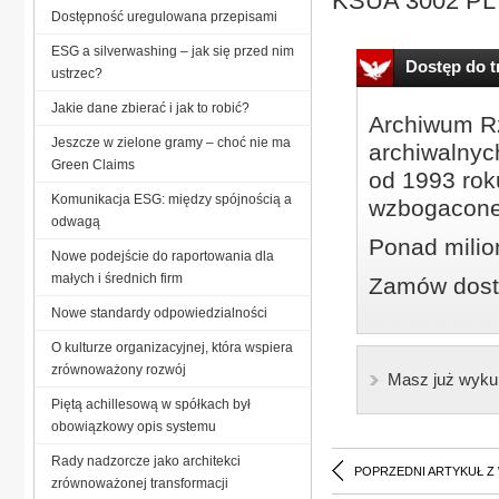
KSUA 3002 PL s
Dostępność uregulowana przepisami
ESG a silverwashing – jak się przed nim
Dostęp do tr
ustrzec?
Jakie dane zbierać i jak to robić?
Archiwum Rz
Jeszcze w zielone gramy – choć nie ma
archiwalnyc
Green Claims
od 1993 roku
Komunikacja ESG: między spójnością a
wzbogacone
odwagą
Ponad milio
Nowe podejście do raportowania dla
małych i średnich firm
Zamów dostę
Nowe standardy odpowiedzialności
O kulturze organizacyjnej, która wspiera
zrównoważony rozwój
Masz już wyku
Piętą achillesową w spółkach był
obowiązkowy opis systemu
Rady nadzorcze jako architekci
POPRZEDNI ARTYKUŁ Z
zrównoważonej transformacji