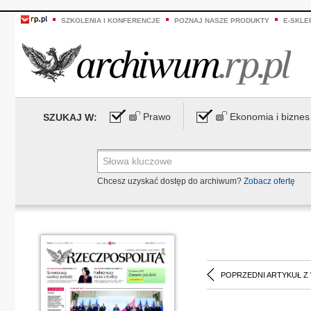
SZKOLENIA I KONFERENCJE
POZNAJ NASZE PRODUKTY
E-SKLE
Prawo
Ekonomia i biznes
SZUKAJ W:
Chcesz uzyskać dostęp do archiwum?
Zobacz ofertę
POPRZEDNI ARTYKUŁ Z