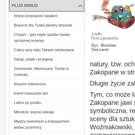
PLUS MINUS
Artyści przerażeni światem
Braun to dla Tuska idealny straszak
źródło:
Chopin – gdy nagle spadła maska
Rzeczpospolita
uprzejmej rezerwy
Rys. Mirosław
Owczarek
Cztery pory roku Tatrami odmieniane
Gangi, antyki i przegryw
natury, tzw. och
Grenlandia, Wenezuela. Trump w
Zakopane w stro
rozkroku
Długie życie za
Klasizm odwrócony
Tym, co może łą
Kreml nawozami stoi
Zakopane jawi s
Latino po polsku
symboliczna, re
Ministrze, więcej odwagi
sceny dla sztuk
Między realizmem a entuzjazmem
Woźniakowski,
wobec przemocy