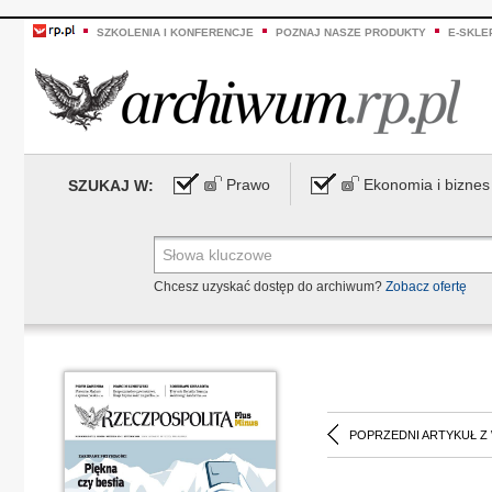
SZKOLENIA I KONFERENCJE
POZNAJ NASZE PRODUKTY
E-SKLE
Prawo
Ekonomia i biznes
SZUKAJ W:
Chcesz uzyskać dostęp do archiwum?
Zobacz ofertę
POPRZEDNI ARTYKUŁ Z