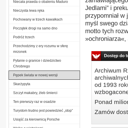
zamawiającego u
Niecała prawda o obaleniu Maduro
Jedlami” i prek
Nieczysta lewa ręka
przypomniał w j
Pochowany w trzech kawałkach
myśl swego dzi
Początek drogi na samo dno
motto tych roz
Podróż trzech
»ochroniarza«,
Przechodzimy z ery rozumu w sferę
mrzonek
Dostęp do tr
Pytanie o granice i dziedzictwo
Chrobrego
Archiwum Rz
Pępek świata w nowej wersji
archiwalnyc
od 1993 roku
Skarżypyta
wzbogacone
Szczyt makabry, żleb śmierci
Ponad milio
Ten pierwszy raz w osadzie
Turystom trudno jest powiedzieć „stop”
Zamów dostę
Usiąść za kierownicą Porsche