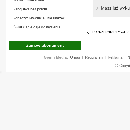
Walka z wiatrakami
Masz już wyku
Zabójstwa bez polotu
Zobaczyć rewolucję i nie umrzeć
Świat ciągle daje do myślenia
POPRZEDNI ARTYKUŁ Z
Zamów abonament
Gremi Media:
O nas
|
Regulamin
|
Reklama
|
N
© Copyr