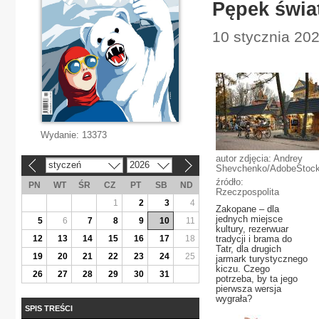
Pępek świa
10 stycznia 202
Wydanie:
13373
autor zdjęcia: Andrey
styczeń
2026
«
»
Shevchenko/AdobeStoc
źródło:
PN
WT
ŚR
CZ
PT
SB
ND
Rzeczpospolita
1
2
3
4
Zakopane – dla
jednych miejsce
5
6
7
8
9
10
11
kultury, rezerwuar
12
13
14
15
16
17
18
tradycji i brama do
Tatr, dla drugich
19
20
21
22
23
24
25
jarmark turystycznego
kiczu. Czego
26
27
28
29
30
31
potrzeba, by ta jego
pierwsza wersja
wygrała?
SPIS TREŚCI