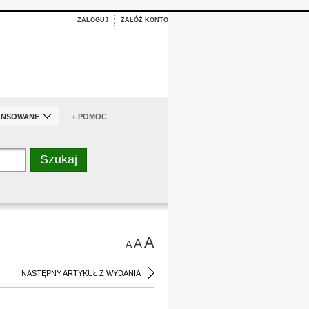
ZALOGUJ
ZAŁÓŻ KONTO
ANSOWANE
+ POMOC
A
A
A
NASTĘPNY ARTYKUŁ Z WYDANIA