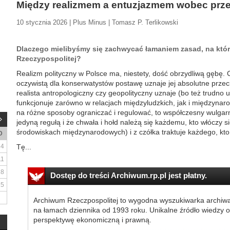
Między realizmem a entuzjazmem wobec pr
10 stycznia 2026 | Plus Minus | Tomasz P. Terlikowski
Dlaczego mielibyśmy się zachwycać łamaniem zasad, na który
Rzeczypospolitej?
Realizm polityczny w Polsce ma, niestety, dość obrzydliwą gębę.
oczywistą dla konserwatystów postawę uznaje jej absolutne przeci
realista antropologiczny czy geopolityczny uznaje (bo też trudno
funkcjonuje zarówno w relacjach międzyludzkich, jak i międzynaro
na różne sposoby ograniczać i regulować, to współczesny wulgarn
jedyną regułą i że chwała i hołd należą się każdemu, kto włóczy s
środowiskach międzynarodowych) i z czółka traktuje każdego, kto
D
4
Tę...
11
18
Dostęp do treści Archiwum.rp.pl jest płatny.
25
Archiwum Rzeczpospolitej to wygodna wyszukiwarka archiw
na łamach dziennika od 1993 roku. Unikalne źródło wiedzy o
perspektywę ekonomiczną i prawną.