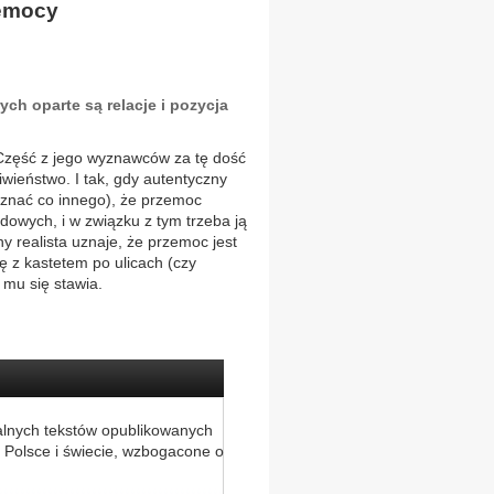
zemocy
ch oparte są relacje i pozycja
 Część z jego wyznawców za tę dość
wieństwo. I tak, gdy autentyczny
 uznać co innego), że przemoc
dowych, i w związku z tym trzeba ją
y realista uznaje, że przemoc jest
ię z kastetem po ulicach (czy
 mu się stawia.
alnych tekstów opublikowanych
 Polsce i świecie, wzbogacone o