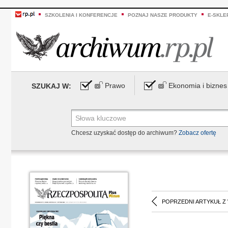
SZKOLENIA I KONFERENCJE
POZNAJ NASZE PRODUKTY
E-SKLE
Prawo
Ekonomia i biznes
SZUKAJ W:
Chcesz uzyskać dostęp do archiwum?
Zobacz ofertę
POPRZEDNI ARTYKUŁ Z