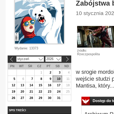
Zabójstwa 
10 stycznia 2026
Wydanie:
13373
źródło:
Rzeczpospolita
styczeń
2026
«
»
PN
WT
ŚR
CZ
PT
SB
ND
w srogie mordob
1
2
3
4
wejście studzi 
5
6
7
8
9
10
11
Mantisa, który..
12
13
14
15
16
17
18
19
20
21
22
23
24
25
26
27
28
29
30
31
Dostęp do tr
SPIS TREŚCI
Archiwum Rz