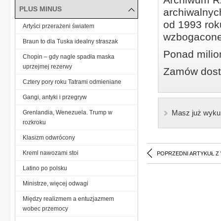
PLUS MINUS
archiwalnyc
od 1993 roku
Artyści przerażeni światem
wzbogacone
Braun to dla Tuska idealny straszak
Ponad milio
Chopin – gdy nagle spadła maska
uprzejmej rezerwy
Zamów dostę
Cztery pory roku Tatrami odmieniane
Gangi, antyki i przegryw
Masz już wyku
Grenlandia, Wenezuela. Trump w
rozkroku
Klasizm odwrócony
Kreml nawozami stoi
POPRZEDNI ARTYKUŁ Z
Latino po polsku
Ministrze, więcej odwagi
Między realizmem a entuzjazmem
wobec przemocy