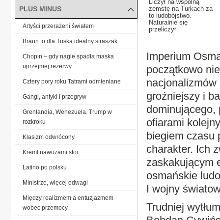
Liczył na wspólną
PLUS MINUS
zemstę na Turkach za
to ludobójstwo.
Naturalnie się
Artyści przerażeni światem
przeliczył
Braun to dla Tuska idealny straszak
Imperium Osmań
Chopin – gdy nagle spadła maska
uprzejmej rezerwy
początkowo nie 
nacjonalizmów (
Cztery pory roku Tatrami odmieniane
groźniejszy i b
Gangi, antyki i przegryw
dominującego, 
Grenlandia, Wenezuela. Trump w
ofiarami kolej
rozkroku
biegiem czasu 
Klasizm odwrócony
charakter. Ich 
Kreml nawozami stoi
zaskakującym 
Latino po polsku
osmańskie ludob
Ministrze, więcej odwagi
I wojny światow
Między realizmem a entuzjazmem
Trudniej wytłu
wobec przemocy