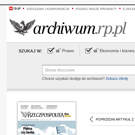
SZKOLENIA I KONFERENCJE
POZNAJ NASZE PRODUKTY
E-SKLE
Prawo
Ekonomia i biznes
SZUKAJ W:
Chcesz uzyskać dostęp do archiwum?
Zobacz ofertę
POPRZEDNI ARTYKUŁ Z