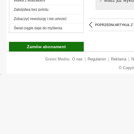
Masz już wyku
Walka z wiatrakami
Zabójstwa bez polotu
Zobaczyć rewolucję i nie umrzeć
POPRZEDNI ARTYKUŁ Z
Świat ciągle daje do myślenia
Zamów abonament
Gremi Media:
O nas
|
Regulamin
|
Reklama
|
N
© Copyr