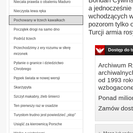
Bohdan Cywińsk
Niecała prawda o obaleniu Maduro
a jednocześnie 
Nieczysta lewa ręka
wchodzących w 
Pochowany w trzech kawałkach
pozorom tylko o
Początek drogi na samo dno
Turcji armia ro
Podróż trzech
Przechodzimy z ery rozumu w sferę
Dostęp do tr
mrzonek
Pytanie o granice i dziedzictwo
Archiwum Rz
Chrobrego
archiwalnyc
Pępek świata w nowej wersji
od 1993 roku
wzbogacone
Skarżypyta
Szczyt makabry, żleb śmierci
Ponad milio
Ten pierwszy raz w osadzie
Zamów dostę
Turystom trudno jest powiedzieć „stop”
Usiąść za kierownicą Porsche