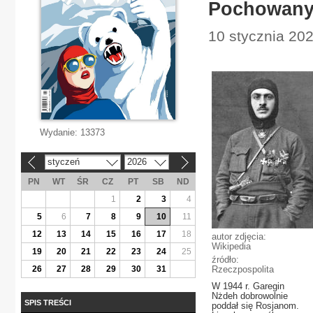
Pochowany 
10 stycznia 202
Wydanie:
13373
styczeń
2026
«
»
PN
WT
ŚR
CZ
PT
SB
ND
1
2
3
4
5
6
7
8
9
10
11
12
13
14
15
16
17
18
autor zdjęcia:
Wikipedia
19
20
21
22
23
24
25
źródło:
26
27
28
29
30
31
Rzeczpospolita
W 1944 r. Garegin
Nżdeh dobrowolnie
SPIS TREŚCI
poddał się Rosjanom.