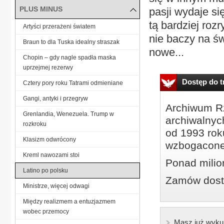
PLUS MINUS
pasji wydaje si
tą bardziej roz
Artyści przerażeni światem
nie baczy na św
Braun to dla Tuska idealny straszak
nowe...
Chopin – gdy nagle spadła maska
uprzejmej rezerwy
Dostęp do tr
Cztery pory roku Tatrami odmieniane
Gangi, antyki i przegryw
Archiwum Rz
Grenlandia, Wenezuela. Trump w
archiwalnyc
rozkroku
od 1993 roku
Klasizm odwrócony
wzbogacone
Kreml nawozami stoi
Ponad milio
Latino po polsku
Zamów dostę
Ministrze, więcej odwagi
Między realizmem a entuzjazmem
wobec przemocy
Masz już wyku