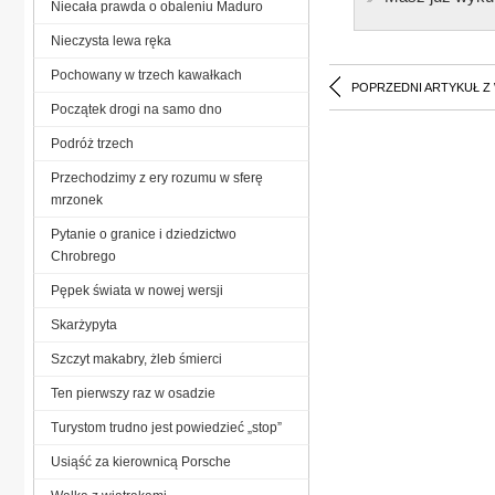
Niecała prawda o obaleniu Maduro
Nieczysta lewa ręka
Pochowany w trzech kawałkach
POPRZEDNI ARTYKUŁ Z
Początek drogi na samo dno
Podróż trzech
Przechodzimy z ery rozumu w sferę
mrzonek
Pytanie o granice i dziedzictwo
Chrobrego
Pępek świata w nowej wersji
Skarżypyta
Szczyt makabry, żleb śmierci
Ten pierwszy raz w osadzie
Turystom trudno jest powiedzieć „stop”
Usiąść za kierownicą Porsche