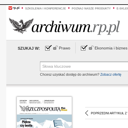
SZKOLENIA I KONFERENCJE
POZNAJ NASZE PRODUKTY
E-SKLE
Prawo
Ekonomia i biznes
SZUKAJ W:
Chcesz uzyskać dostęp do archiwum?
Zobacz ofertę
POPRZEDNI ARTYKUŁ Z