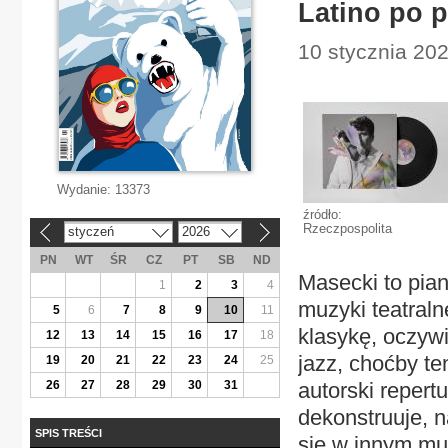
Latino po 
10 stycznia 202
Wydanie:
13373
źródło:
Rzeczpospolita
styczeń
2026
«
»
PN
WT
ŚR
CZ
PT
SB
ND
Masecki to pian
1
2
3
4
muzyki teatralne
5
6
7
8
9
10
11
klasykę, oczyw
12
13
14
15
16
17
18
jazz, choćby te
19
20
21
22
23
24
25
26
27
28
29
30
31
autorski repertu
dekonstruuje, n
SPIS TREŚCI
się w innym mu